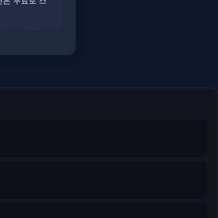
핀은 무료로 스