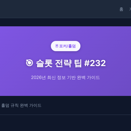
홈
🃏 포커/홀덤
🎯 슬롯 전략 팁 #232
2026년 최신 정보 기반 완벽 가이드
 홀덤 규칙 완벽 가이드