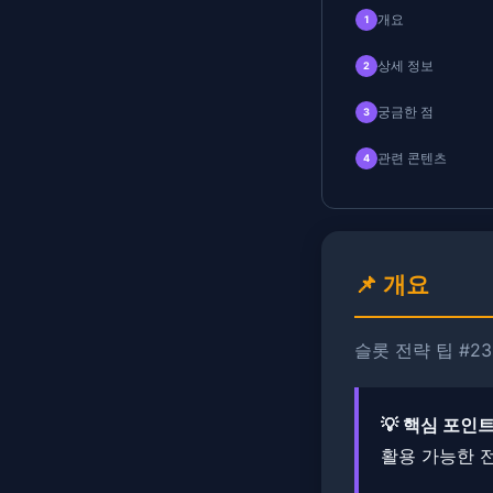
개요
1
상세 정보
2
궁금한 점
3
관련 콘텐츠
4
📌 개요
슬롯 전략 팁 #23
💡 핵심 포인트
활용 가능한 