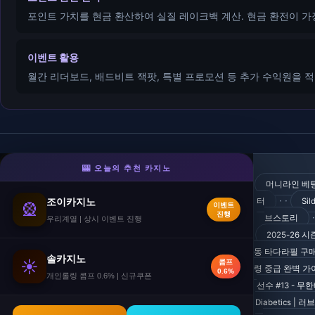
포인트 가치를 현금 환산하여 실질 레이크백 계산. 현금 환전이 가
이벤트 활용
월간 리더보드, 배드비트 잭팟, 특별 프로모션 등 추가 수익원을 
🎰 오늘의 추천 카지노
솔카지노
- 카지노/베팅
머니라인 베팅 
개인롤링 콤프 0.6% · 신규회원 가입쿠폰 지급.
· ·
조이카지노
터
Sil
🎡
이벤트
🎁 신규 가입쿠폰
진행
브스토리
우리계열 | 상시 이벤트 진행
2025-26 
동 타다라필 구매
솔카지노
☀️
콤프
령 중급 완벽 가
0.6%
개인롤링 콤프 0.6% | 신규쿠폰
선수 #13 - 
Diabetics |