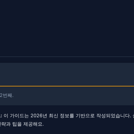
2번째.
:
이 가이드는 2026년 최신 정보를 기반으로 작성되었습니다. 
전략과 팁을 제공해요.