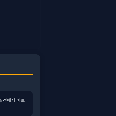
​실전에서 바로