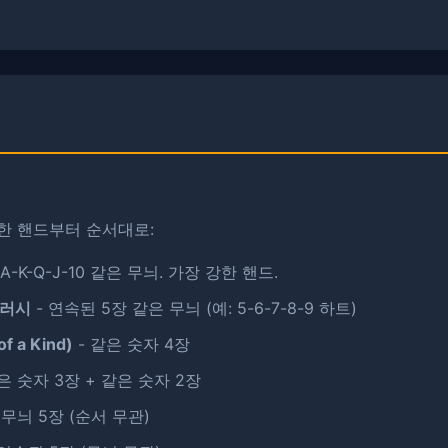
한 핸드부터 순서대로:
 A-K-Q-J-10 같은 무늬. 가장 강한 핸드.
플러시
- 연속된 5장 같은 무늬 (예: 5-6-7-8-9 하트)
f a Kind)
- 같은 숫자 4장
은 숫자 3장 + 같은 숫자 2장
 무늬 5장 (순서 무관)