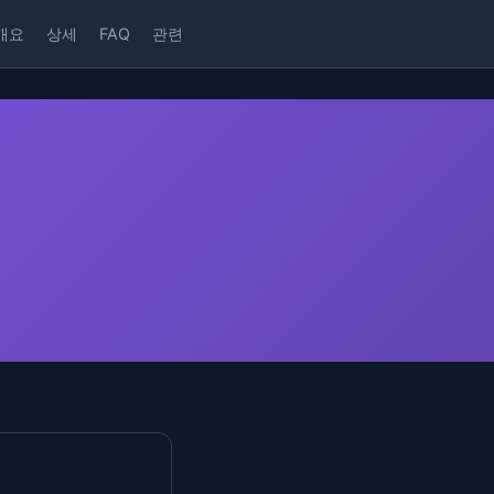
개요
상세
FAQ
관련