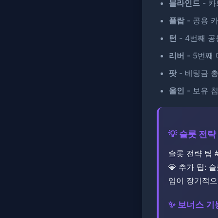
블라인드
- 카
플랍
- 공용 
턴
- 4번째 공
리버
- 5번째
팟
- 베팅금 
올인
- 보유 
💡 슬롯 전략 
슬롯 전략 팁 #
💎 추가 팁: 슬
임이 장기적으
✨ 보너스 기