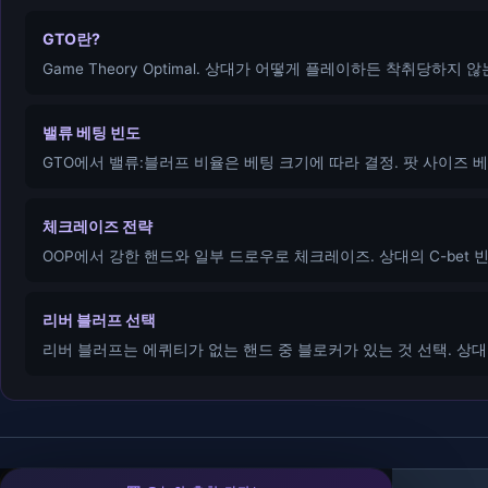
GTO란?
Game Theory Optimal. 상대가 어떻게 플레이하든 착취당하지
밸류 베팅 빈도
GTO에서 밸류:블러프 비율은 베팅 크기에 따라 결정. 팟 사이즈 베팅
체크레이즈 전략
OOP에서 강한 핸드와 일부 드로우로 체크레이즈. 상대의 C-bet
리버 블러프 선택
리버 블러프는 에퀴티가 없는 핸드 중 블로커가 있는 것 선택. 상