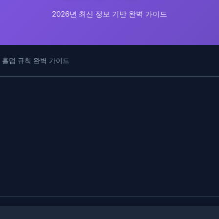
2026년 최신 정보 기반 완벽 가이드
 홀덤 규칙 완벽 가이드