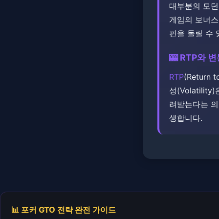
대부분의 모
게임의 보너스
핀을 돌릴 수
🎰 RTP와
RTP
(Retur
성(Volatil
려받는다는 의
생합니다.
📊 포커 GTO 전략 완전 가이드