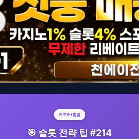
🃏 포커/홀덤
🎯 슬롯 전략 팁 #214