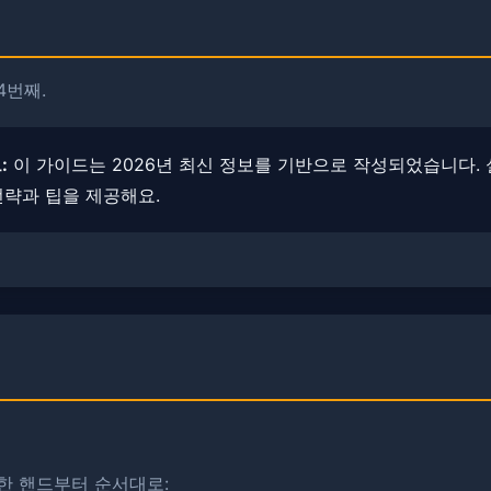
4번째.
:
이 가이드는 2026년 최신 정보를 기반으로 작성되었습니다.
전략과 팁을 제공해요.
한 핸드부터 순서대로: