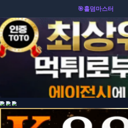
🎯
홀덤마스터