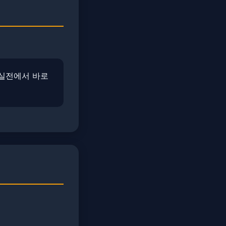
 실전에서 바로