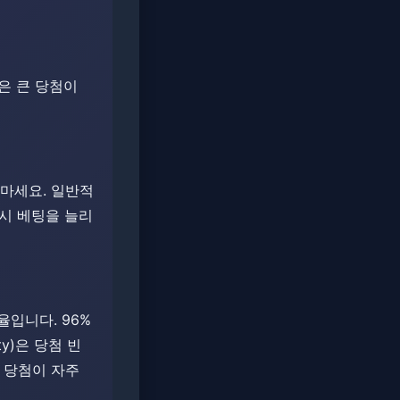
롯은 큰 당첨이
 마세요. 일반적
 시 베팅을 늘리
니다. ​​96%
ty)은 당첨 빈
 당첨이 자주