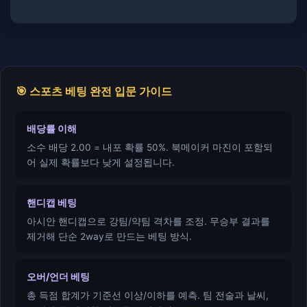
🎯 스포츠 베팅 완전 입문 가이드
배당률 이해
소수 배당 2.00 = 내포 확률 50%. 북메이커 마진이 포함되
어 실제 확률보다 낮게 설정됩니다.
핸디캡 베팅
아시안 핸디캡으로 강팀/약팀 격차를 조정. 무승부 결과를
제거해 단순 2way로 만드는 베팅 방식.
오버/언더 베팅
총 득점 합계가 기준선 이상/이하를 예측. 팀 전술과 날씨,