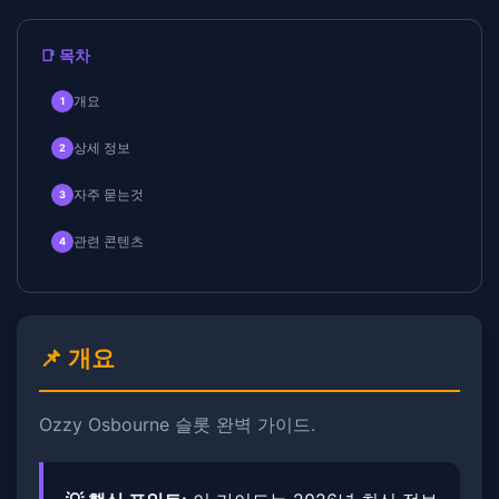
📑 목차
개요
1
상세 정보
2
자주 묻는것
3
관련 콘텐츠
4
📌 개요
Ozzy Osbourne 슬롯 완벽 가이드.