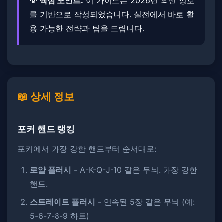
💡 핵심 포인트:
이 가이드는 2026년 최신 정보
를 기반으로 작성되었습니다. 실전에서 바로 활
용 가능한 전략과 팁을 드립니다.
📖 상세 정보
포커 핸드 랭킹
포커에서 가장 강한 핸드부터 순서대로:
로얄 플러시
- A-K-Q-J-10 같은 무늬. ​​가장 강한
핸드.
스트레이트 플러시
- 연속된 5장 같은 무늬 (예:
5-6-7-8-9 하트)