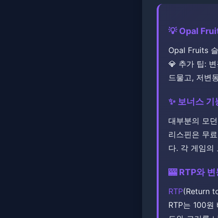
💡 Opal Fru
Opal Fruit
💎 추가 팁: 
드물고, 저변
✨ 보너스 기
대부분의 모던
리스핀은 무료
다. ​​각 게
🎰 RTP와
RTP
(Retur
RTP는 100원