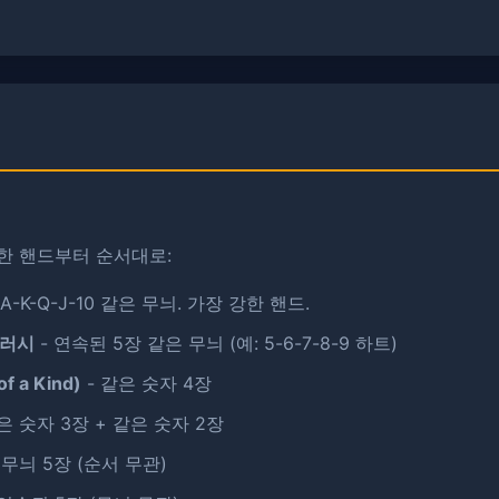
한 핸드부터 순서대로:
 A-K-Q-J-10 같은 무늬. ​가장 강한 핸드.
플러시
- 연속된 5장 같은 무늬 (예: 5-6-7-8-9 하트)
f a Kind)
- 같은 숫자 4장
은 숫자 3장 + 같은 숫자 2장
 무늬 5장 (순서 무관)