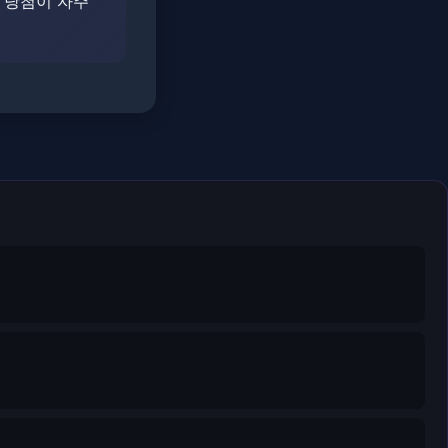
 당첨이 자주