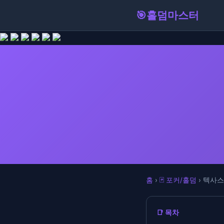
🎯
홀덤마스터
홈
›
🃏 포커/홀덤
› 텍사스
📑 목차