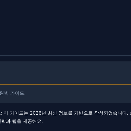
롯 완벽 가이드.
:
이 가이드는 2026년 최신 정보를 기반으로 작성되었습니다.
전략과 팁을 제공해요.