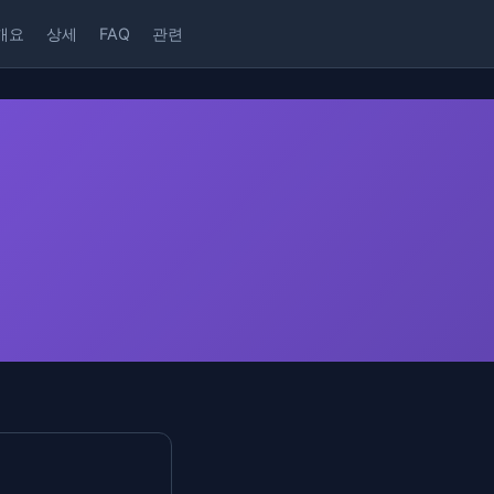
개요
상세
FAQ
관련