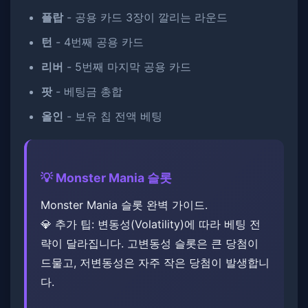
플랍
- 공용 카드 3장이 깔리는 라운드
턴
- 4번째 공용 카드
리버
- 5번째 마지막 공용 카드
팟
- 베팅금 총합
올인
- 보유 칩 전액 베팅
💡 Monster Mania 슬롯
Monster Mania 슬롯 완벽 가이드.
💎 추가 팁: 변동성(Volatility)에 따라 베팅 전
략이 달라집니다. 고변동성 슬롯은 큰 당첨이
드물고, 저변동성은 자주 작은 당첨이 발생합니
다.