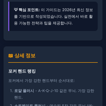
💡 핵심 포인트:
이 가이드는 2026년 최신 정보
를 기반으로 작성되었습니다. ​​실전에서 바로 활
용 가능한 전략과 팁을 제공합니다.
📖 상세 정보
포커 핸드 랭킹
포커에서 가장 강한 핸드부터 순서대로:
로얄 플러시
- A-K-Q-J-10 같은 무늬. ​​가장 강한
핸드.
스트레이트 플러시
- 연속된 5장 같은 무늬 (예: