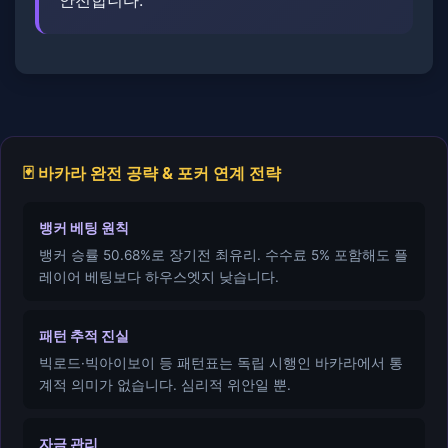
안전합니다.
🃏 바카라 완전 공략 & 포커 연계 전략
뱅커 베팅 원칙
뱅커 승률 50.68%로 장기전 최유리. 수수료 5% 포함해도 플
레이어 베팅보다 하우스엣지 낮습니다.
패턴 추적 진실
빅로드·빅아이보이 등 패턴표는 독립 시행인 바카라에서 통
계적 의미가 없습니다. 심리적 위안일 뿐.
자금 관리