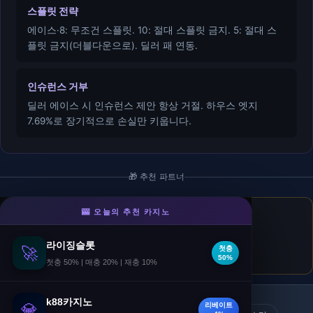
스플릿 전략
에이스·8: 무조건 스플릿. 10: 절대 스플릿 금지. 5: 절대 스
플릿 금지(더블다운으로). 딜러 패 연동.
인슈런스 거부
딜러 에이스 시 인슈런스 제안 항상 거절. 하우스 엣지
7.69%로 장기적으로 손실만 키웁니다.
🎁 추천 파트너
🎰 오늘의 추천 카지노
조이카지노
- 우리계열
룰렛/슬롯/스포츠 상시 이벤트 진행.
라이징슬롯
🚀
첫충
🎁 상시 이벤트
50%
첫충 50% | 매충 20% | 재충 10%
k88카지노
💎
리베이트