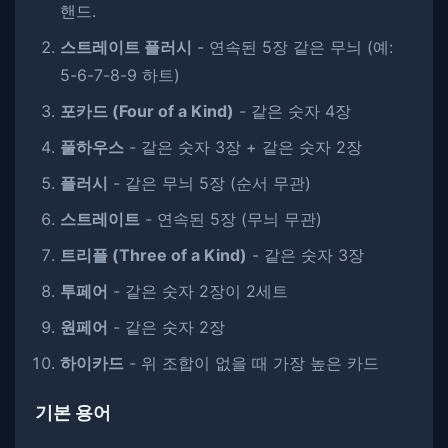
핸드.
스트레이트 플러시
- 연속된 5장 같은 무늬 (예:
5-6-7-8-9 하트)
포카드 (Four of a Kind)
- 같은 숫자 4장
풀하우스
- 같은 숫자 3장 + 같은 숫자 2장
플러시
- 같은 무늬 5장 (순서 무관)
스트레이트
- 연속된 5장 (무늬 무관)
트리플 (Three of a Kind)
- 같은 숫자 3장
투페어
- 같은 숫자 2장이 2세트
원페어
- 같은 숫자 2장
하이카드
- 위 조합이 없을 때 가장 높은 카드
기본 용어