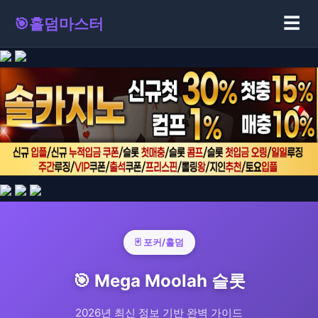
☰
🎯
홀덤마스터
🃏 포커/홀덤
🎯 Mega Moolah 슬롯
2026년 최신 정보 기반 완벽 가이드