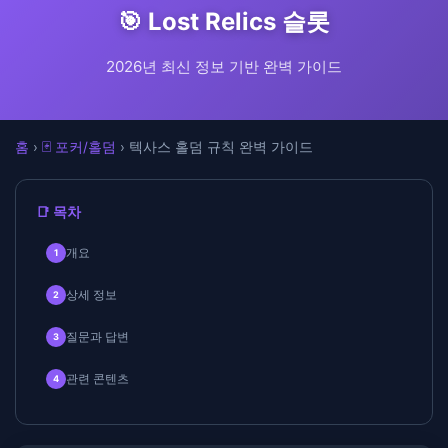
🎯 Lost Relics 슬롯
2026년 최신 정보 기반 완벽 가이드
홈
›
🃏 포커/홀덤
› 텍사스 홀덤 규칙 완벽 가이드
📑 목차
개요
1
상세 정보
2
질문과 답변
3
관련 콘텐츠
4