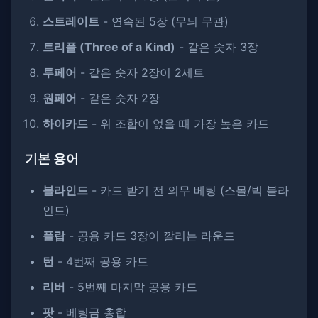
스트레이트
- 연속된 5장 (무늬 무관)
트리플 (Three of a Kind)
- 같은 숫자 3장
투페어
- 같은 숫자 2장이 2세트
원페어
- 같은 숫자 2장
하이카드
- 위 조합이 없을 때 가장 높은 카드
기본 용어
블라인드
- 카드 받기 전 의무 베팅 (스몰/빅 블라
인드)
플랍
- 공용 카드 3장이 깔리는 라운드
턴
- 4번째 공용 카드
리버
- 5번째 마지막 공용 카드
팟
- 베팅금 총합