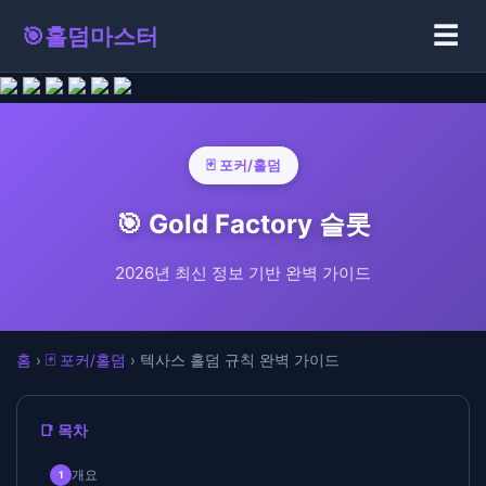
☰
🎯
홀덤마스터
🃏 포커/홀덤
🎯 Gold Factory 슬롯
2026년 최신 정보 기반 완벽 가이드
홈
›
🃏 포커/홀덤
› 텍사스 홀덤 규칙 완벽 가이드
📑 목차
개요
1