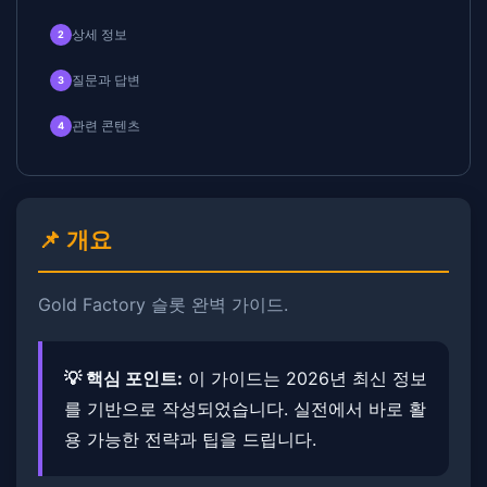
상세 정보
2
질문과 답변
3
관련 콘텐츠
4
📌 개요
Gold Factory 슬롯 완벽 가이드.
💡 핵심 포인트:
이 가이드는 2026년 최신 정보
를 기반으로 작성되었습니다. 실전에서 바로 활
용 가능한 전략과 팁을 드립니다.