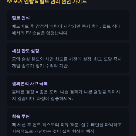
💡 포커 멘탈 & 틸트 관리 완전 가이드
틸트 인식
배드비트 후 감정적 베팅이 시작되면 즉시 휴식. 틸트 상태
에서의 EV 손실은 엄청납니다.
세션 한도 설정
금액 손실 한도와 시간 한도를 사전에 설정. 한도 도달 즉시
게임 종료가 장기 수익의 기반.
결과론적 사고 극복
올바른 결정 = 좋은 포커. 나쁜 결과가 나쁜 결정을 의미하
지 않습니다. 과정에 집중하세요.
학습 루틴
매 세션 후 핸드 히스토리 리뷰 15분. 실수 패턴을 파악하고
지속적으로 개선하는 것이 실력 향상의 핵심.