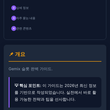
상세 정보
2
자주 묻는 내용
3
관련 콘텐츠
4
📌 개요
Gemix 슬롯 완벽 가이드.
💡 핵심 포인트:
이 가이드는 2026년 최신 정보
를 기반으로 작성되었습니다. 실전에서 바로 활
용 가능한 전략과 팁을 선사합니다.