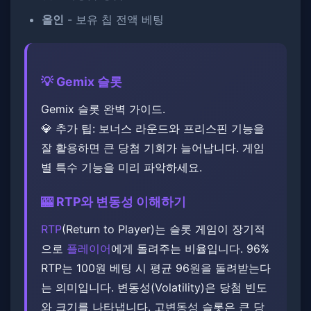
올인
- 보유 칩 전액 베팅
💡 Gemix 슬롯
Gemix 슬롯 완벽 가이드.
💎 추가 팁: 보너스 라운드와 프리스핀 기능을
잘 활용하면 큰 당첨 기회가 늘어납니다. ​게임
별 특수 기능을 미리 파악하세요.
🎰 RTP와 변동성 이해하기
RTP
(Return to Player)는 슬롯 게임이 장기적
으로
플레이어
에게 돌려주는 비율입니다. 96%
RTP는 100원 베팅 시 평균 96원을 돌려받는다
는 의미입니다. ​​변동성(Volatility)은 당첨 빈도
와 크기를 나타냅니다. 고변동성 슬롯은 큰 당