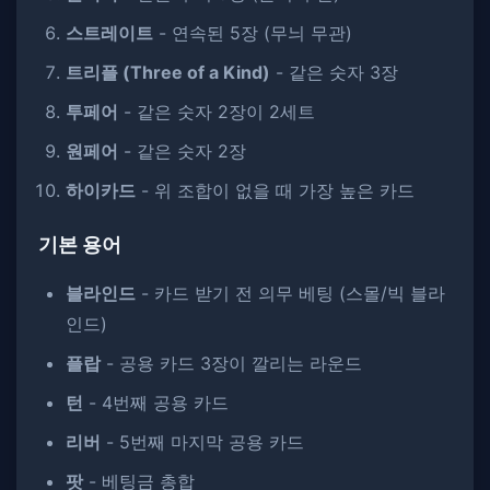
스트레이트
- 연속된 5장 (무늬 무관)
트리플 (Three of a Kind)
- 같은 숫자 3장
투페어
- 같은 숫자 2장이 2세트
원페어
- 같은 숫자 2장
하이카드
- 위 조합이 없을 때 가장 높은 카드
기본 용어
블라인드
- 카드 받기 전 의무 베팅 (스몰/빅 블라
인드)
플랍
- 공용 카드 3장이 깔리는 라운드
턴
- 4번째 공용 카드
리버
- 5번째 마지막 공용 카드
팟
- 베팅금 총합