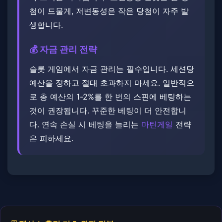
첨이 드물게, 저변동성은 작은 당첨이 자주 발
생합니다.
💰 자금 관리 전략
슬롯 게임에서 자금 관리는 필수입니다. ​​세션당
예산을 정하고 절대 초과하지 마세요. ​일반적으
로 총 예산의 1-2%를 한 번의 스핀에 베팅하는
것이 권장됩니다. ​꾸준한 베팅이 더 안전합니
다. ​​연속 손실 시 베팅을 늘리는
마틴게일
전략
은 피하세요.