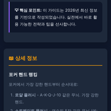
💡 핵심 포인트:
이 가이드는 2026년 최신 정보
를 기반으로 작성되었습니다. 실전에서 바로 활
용 가능한 전략과 팁을 선사합니다.
📖 상세 정보
포커 핸드 랭킹
포커에서 가장 강한 핸드부터 순서대로:
로얄 플러시
- A-K-Q-J-10 같은 무늬. 가장 강한
핸드.
스트레이트 플러시
- 연속된 5장 같은 무늬 (예: