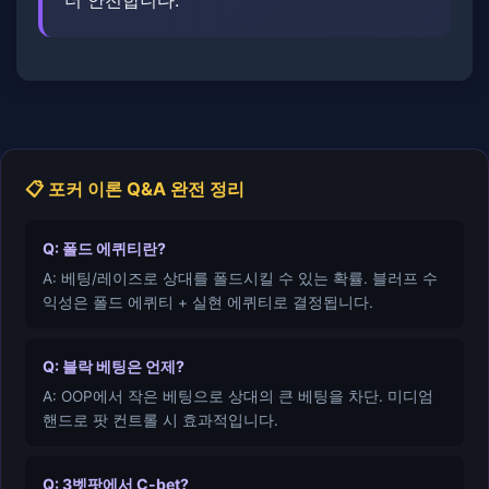
더 안전합니다.
📋 포커 이론 Q&A 완전 정리
Q: 폴드 에퀴티란?
A: 베팅/레이즈로 상대를 폴드시킬 수 있는 확률. 블러프 수
익성은 폴드 에퀴티 + 실현 에퀴티로 결정됩니다.
Q: 블락 베팅은 언제?
A: OOP에서 작은 베팅으로 상대의 큰 베팅을 차단. 미디엄
핸드로 팟 컨트롤 시 효과적입니다.
Q: 3벳팟에서 C-bet?