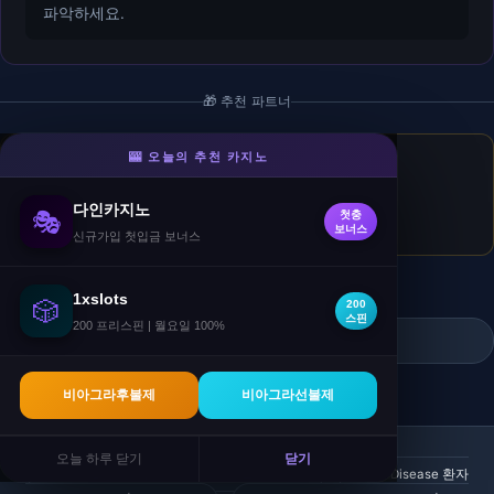
파악하세요.
🎁 추천 파트너
🎰 오늘의 추천 카지노
조이카지노
- 우리계열
룰렛/슬롯/스포츠 상시 이벤트 진행.
다인카지노
🎭
첫충
🎁 상시 이벤트
보너스
신규가입 첫입금 보너스
·
1xslots
🎲
200
스핀
200 프리스핀 | 월요일 100%
베팅존
·
비아그라후불제
비아그라선불제
오늘 하루 닫기
닫기
·
야마토 설명서 모음 완벽 가이드 | 릴게임난다
Liver-Disease 환자