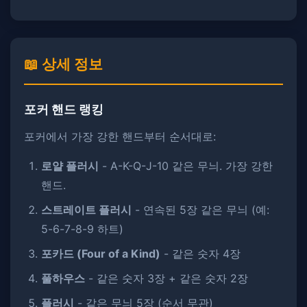
📖 상세 정보
포커 핸드 랭킹
포커에서 가장 강한 핸드부터 순서대로:
로얄 플러시
- A-K-Q-J-10 같은 무늬. 가장 강한
핸드.
스트레이트 플러시
- 연속된 5장 같은 무늬 (예:
5-6-7-8-9 하트)
포카드 (Four of a Kind)
- 같은 숫자 4장
풀하우스
- 같은 숫자 3장 + 같은 숫자 2장
플러시
- 같은 무늬 5장 (순서 무관)