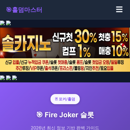
☰
🎯
홀덤마스터
🃏 포커/홀덤
🎯 Fire Joker 슬롯
2026년 최신 정보 기반 완벽 가이드