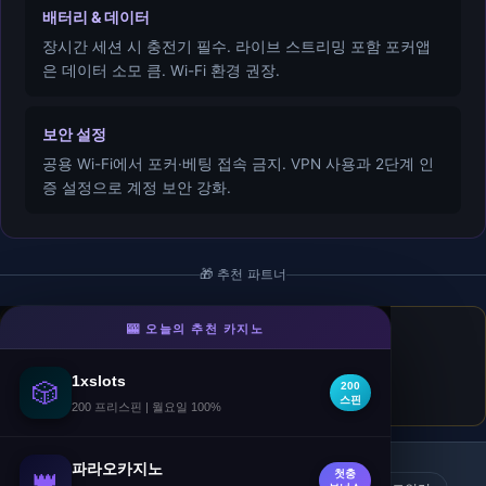
배터리 & 데이터
장시간 세션 시 충전기 필수. 라이브 스트리밍 포함 포커앱
은 데이터 소모 큼. Wi-Fi 환경 권장.
보안 설정
공용 Wi-Fi에서 포커·베팅 접속 금지. VPN 사용과 2단계 인
증 설정으로 계정 보안 강화.
🎁 추천 파트너
🎰 오늘의 추천 카지노
다인카지노
- 온라인카지노
신규가입 후 첫입금 보너스 지급.
1xslots
🎲
200
🎁 롤링조건 500%
스핀
200 프리스핀 | 월요일 100%
파라오카지노
👑
첫충