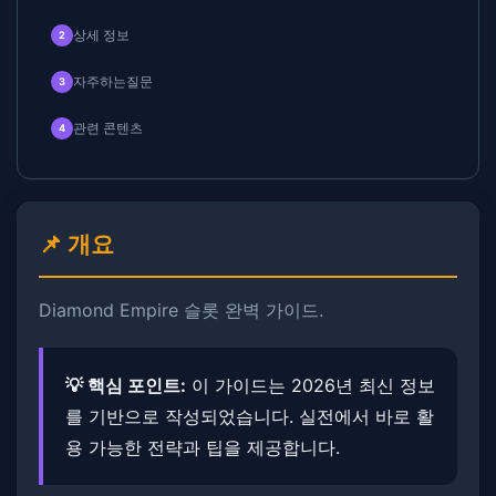
상세 정보
2
자주하는질문
3
관련 콘텐츠
4
📌 개요
Diamond Empire 슬롯 완벽 가이드.
💡 핵심 포인트:
이 가이드는 2026년 최신 정보
를 기반으로 작성되었습니다. ​실전에서 바로 활
용 가능한 전략과 팁을 제공합니다.