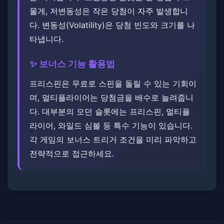
물게, 저변동성은 작은 당첨이 자주 발생합니
다. ​​변동성(Volatility)은 당첨 빈도와 크기를 나
타냅니다.
✨ 보너스 기능 활용법
프리스핀은 무료로 스핀을 돌릴 수 있는 기회이
며, 멀티플라이어는 당첨금을 배수로 늘려줍니
다. 대부분의 모던 슬롯에는 프리스핀, 멀티플
라이어, 와일드 심볼 등 특수 기능이 있습니다.
각 게임의 보너스 트리거 조건을 미리 파악하고
전략적으로 접근하세요.