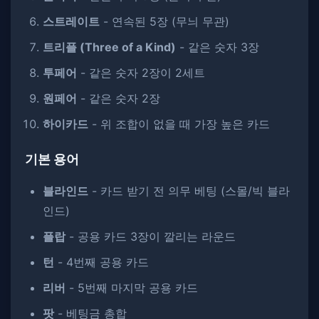
스트레이트
- 연속된 5장 (무늬 무관)
트리플 (Three of a Kind)
- 같은 숫자 3장
투페어
- 같은 숫자 2장이 2세트
원페어
- 같은 숫자 2장
하이카드
- 위 조합이 없을 때 가장 높은 카드
기본 용어
블라인드
- 카드 받기 전 의무 베팅 (스몰/빅 블라
인드)
플랍
- 공용 카드 3장이 깔리는 라운드
턴
- 4번째 공용 카드
리버
- 5번째 마지막 공용 카드
팟
- 베팅금 총합