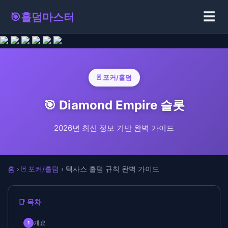
☰
🎯
홀덤마스터
🃏 포커/홀덤
🎯 Diamond Empire 슬롯
2026년 최신 정보 기반 완벽 가이드
홈
›
🃏 포커/홀덤
› 텍사스 홀덤 규칙 완벽 가이드
📑 목차
개요
1