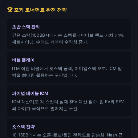
🏆 포커 토너먼트 완전 전략
초반 스택 관리
깊은 스택(100BB+)에서는 스펙큘레이티브 핸드 가치 상승.
세트마이닝, 수티드 커넥터 수익성 증가.
버블 플레이
ITM 직전 버블에서 숏스택 공격, 미디엄스택 보호. ICM 압
박을 최대한 활용하는 구간입니다.
파이널 테이블 ICM
ICM 계산기로 각 스팟의 실제 $EV 계산 필수. 칩 EV와 $EV
의 차이가 극적으로 벌어지는 구간.
숏스택 전략
10-15BB에서는 오픈-폴드/올인 전략으로 단순화. Nash 균