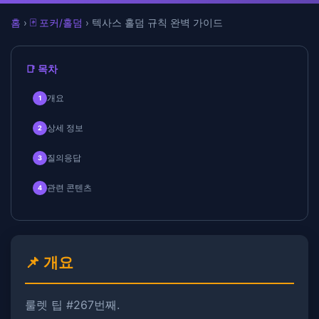
홈
›
🃏 포커/홀덤
› 텍사스 홀덤 규칙 완벽 가이드
📑 목차
개요
1
상세 정보
2
질의응답
3
관련 콘텐츠
4
📌 개요
룰렛 팁 #267번째.