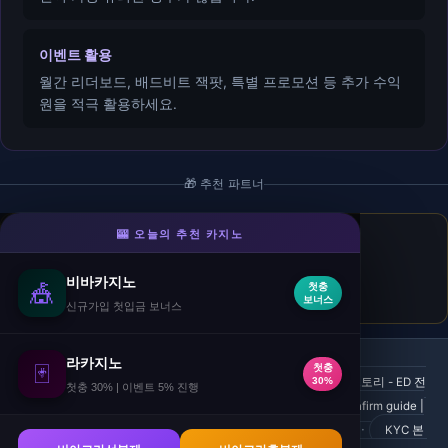
이벤트 활용
월간 리더보드, 배드비트 잭팟, 특별 프로모션 등 추가 수익
원을 적극 활용하세요.
🎁 추천 파트너
🎰 오늘의 추천 카지노
조이카지노
- 우리계열
룰렛/슬롯/스포츠 상시 이벤트 진행.
비바카지노
🎪
첫충
🎁 상시 이벤트
보너스
신규가입 첫입금 보너스
라카지노
🃏
첫충
·
센포스 일관결과 - 비아센터
자이데나 근육통 | 러브스토리 - ED 전
30%
첫충 30% | 이벤트 5% 진행
·
·
문 정보
Lens #15 - 무한배팅맵 2026
야마토 confirm guide |
·
·
릴게임난다
카마그라 진통제 병용 가이드 - 비아센터
KYC 본