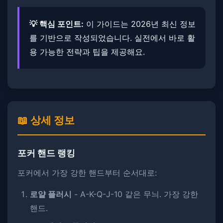
💡 핵심 포인트:
이 가이드는 2026년 최신 정보
를 기반으로 작성되었습니다. ​실전에서 바로 활
용 가능한 전략과 팁을 제공해요.
📖 상세 정보
포커 핸드 랭킹
포커에서 가장 강한 핸드부터 순서대로:
로얄 플러시
- A-K-Q-J-10 같은 무늬. ​가장 강한
핸드.