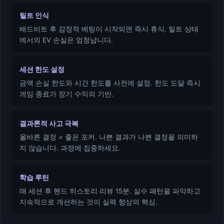
틸트 인식
배드비트 후 감정적 베팅이 시작되면 즉시 휴식. 틸트 상태
에서의 EV 손실은 엄청납니다.
세션 한도 설정
금액 손실 한도와 시간 한도를 사전에 설정. 한도 도달 즉시
게임 종료가 장기 수익의 기반.
결과론적 사고 극복
올바른 결정 = 좋은 포커. 나쁜 결과가 나쁜 결정을 의미하
지 않습니다. 과정에 집중하세요.
학습 루틴
매 세션 후 핸드 히스토리 리뷰 15분. 실수 패턴을 파악하고
지속적으로 개선하는 것이 실력 향상의 핵심.