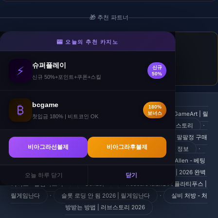
🎁 추천 파트너
🎰 오늘의 추천 카지노
라이징슬롯
- 슬롯
첫충 50% · 매충 20% · 재충전 10% 추가 보너스.
슈퍼플레이
⚡
신규
🎁 첫충전 50%
50%
신규 50%+포인트+쿠폰+스킬
bcgame
₿
180%
·
Can I Take 비아그라 At 70 | 러브스토리
Pirate Cave GameArt | 릴
보너스
첫입금 180% | 비트코인 OK
· ·
·
게임난다
Liver-Disease 환자 Cialis Alternative | 러브스토리
수하그라 대량가격 | 러브스토리 - ED 전문 정보
이태원 팔팔정 구매
비아그라선불제
비아그라후불제
·
·
가이드 - 비아센터
에렉톤 흡연 | 러브스토리 - ED 전문 정보
·
Thyroid 환자 Levitra Contraindication | 러브스토리
Allen - 베팅
·
가이드 2026 #942 - 무한배팅맵
Fire Joker 완벽 가이드 | 2026 완벽
오늘 하루 닫기
닫기
·
·
가이드 - 홀덤마스터
Gonzo\
Treasure Island Pt 플라티푸스 |
·
·
릴게임난다
슬롯 로딩 안 됨 2026 | 릴게임난다
실비 처방 - 처
방받는 방법 | 러브스토리 2026