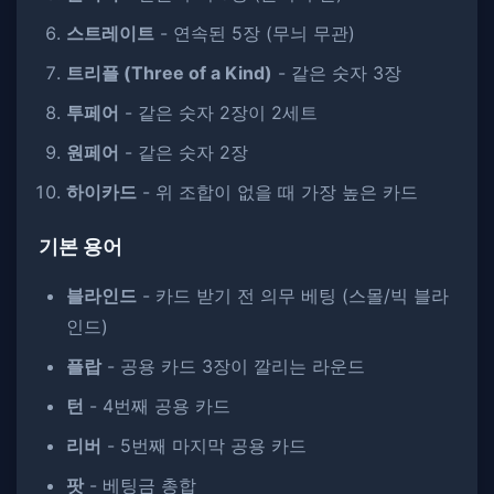
스트레이트
- 연속된 5장 (무늬 무관)
트리플 (Three of a Kind)
- 같은 숫자 3장
투페어
- 같은 숫자 2장이 2세트
원페어
- 같은 숫자 2장
하이카드
- 위 조합이 없을 때 가장 높은 카드
기본 용어
블라인드
- 카드 받기 전 의무 베팅 (스몰/빅 블라
인드)
플랍
- 공용 카드 3장이 깔리는 라운드
턴
- 4번째 공용 카드
리버
- 5번째 마지막 공용 카드
팟
- 베팅금 총합