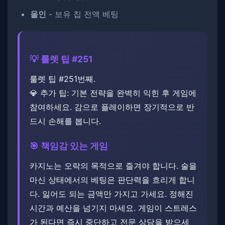
올인
- 보유 칩 전액 베팅
💡 룰렛 팁 #251
룰렛 팁 #251번째.
💎 추가 팁: 기본 전략을 완벽히 익힌 후 게임에
참여하세요. ​​감으로 플레이하면 장기적으로 반
드시 손해를 봅니다.
🎯 책임감 있는 게임
카지노는 오락의 목적으로 즐겨야 합니다. ​​술을
마신 상태에서의 베팅은 판단력을 흐리게 합니
다. ​​잃어도 되는 금액만 가지고 가세요. ​정해진
시간과 예산을 넘기지 마세요. ​​게임이 스트레스
가 된다면 즉시 중단하고 전문 상담을 받으세