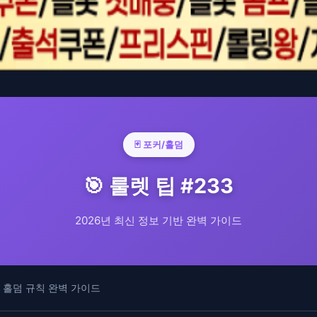
🃏 포커/홀덤
🎯 룰렛 팁 #233
2026년 최신 정보 기반 완벽 가이드
 홀덤 규칙 완벽 가이드