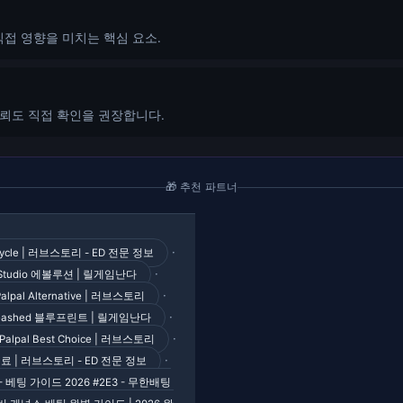
직접 영향을 미치는 핵심 요소.
 신뢰도 직접 확인을 권장합니다.
🎁 추천 파트너
·
 Cycle | 러브스토리 - ED 전문 정보
·
l Studio 에볼루션 | 릴게임난다
·
alpal Alternative | 러브스토리
·
Unleashed 블루프린트 | 릴게임난다
·
 Palpal Best Choice | 러브스토리
·
 | 러브스토리 - ED 전문 정보
5 - 베팅 가이드 2026 #2E3 - 무한배팅