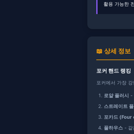
활용 가능한 
📖 상세 정보
포커 핸드 랭킹
포커에서 가장 강
로얄 플러시
-
스트레이트 
포카드 (Four o
풀하우스
- 같