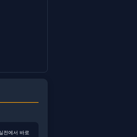
​실전에서 바로