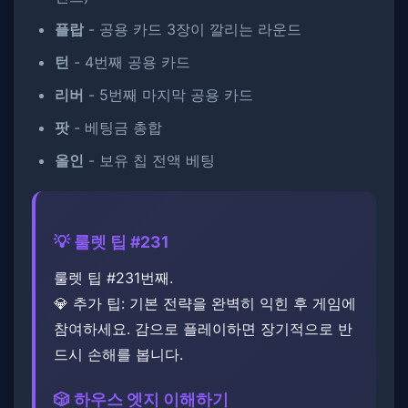
플랍
- 공용 카드 3장이 깔리는 라운드
턴
- 4번째 공용 카드
리버
- 5번째 마지막 공용 카드
팟
- 베팅금 총합
올인
- 보유 칩 전액 베팅
💡 룰렛 팁 #231
룰렛 팁 #231번째.
💎 추가 팁: 기본 전략을 완벽히 익힌 후 게임에
참여하세요. ​감으로 플레이하면 장기적으로 반
드시 손해를 봅니다.
🎲 하우스 엣지 이해하기