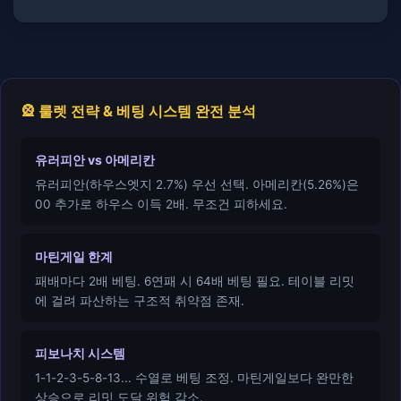
🎡 룰렛 전략 & 베팅 시스템 완전 분석
유러피안 vs 아메리칸
유러피안(하우스엣지 2.7%) 우선 선택. 아메리칸(5.26%)은
00 추가로 하우스 이득 2배. 무조건 피하세요.
마틴게일 한계
패배마다 2배 베팅. 6연패 시 64배 베팅 필요. 테이블 리밋
에 걸려 파산하는 구조적 취약점 존재.
피보나치 시스템
1-1-2-3-5-8-13... 수열로 베팅 조정. 마틴게일보다 완만한
상승으로 리밋 도달 위험 감소.