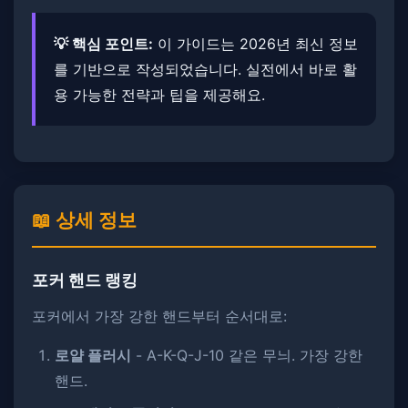
💡 핵심 포인트:
이 가이드는 2026년 최신 정보
를 기반으로 작성되었습니다. ​​실전에서 바로 활
용 가능한 전략과 팁을 제공해요.
📖 상세 정보
포커 핸드 랭킹
포커에서 가장 강한 핸드부터 순서대로:
로얄 플러시
- A-K-Q-J-10 같은 무늬. ​가장 강한
핸드.