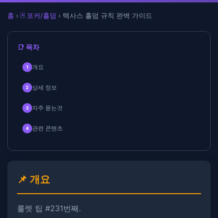
홈
›
🃏 포커/홀덤
› 텍사스 홀덤 규칙 완벽 가이드
📑 목차
개요
1
상세 정보
2
자주 묻는것
3
관련 콘텐츠
4
📌 개요
룰렛 팁 #231번째.