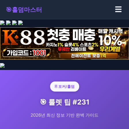
☰
🎯
홀덤마스터
🃏 포커/홀덤
🎯 룰렛 팁 #231
2026년 최신 정보 기반 완벽 가이드