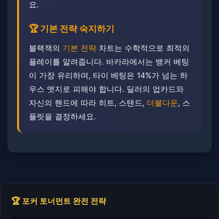
요.
🏆 기본 전략 숙지하기
블랙잭의
기본 전략
차트는 수학적으로 최적의
플레이를 알려줍니다. ​​바카라에서는 뱅커 베팅
이 가장 유리하며, 타이 베팅은 14%가 넘는 하
우스 엣지로 피해야 합니다. ​딜러의 업카드와
자신의 핸드에 따라 히트, 스탠드,
더블다운
, 스
플릿을 결정하세요.
🏆 포커 토너먼트 완전 전략