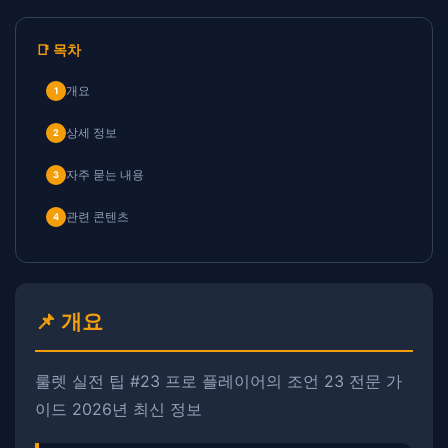
📑 목차
개요
1
상세 정보
2
자주 묻는 내용
3
관련 콘텐츠
4
📌 개요
룰렛 실전 팁 #23 프로 플레이어의 조언 23 전문 가
이드 2026년 최신 정보