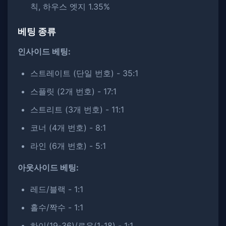
칙, 하우스 엣지 1.35%
베팅 종류
인사이드 베팅:
스트레이트 (단일 번호) - 35:1
스플릿 (2개 번호) - 17:1
스트리트 (3개 번호) - 11:1
코너 (4개 번호) - 8:1
라인 (6개 번호) - 5:1
아웃사이드 베팅:
레드/블랙 - 1:1
홀수/짝수 - 1:1
하이(19-36)/로우(1-18) - 1:1