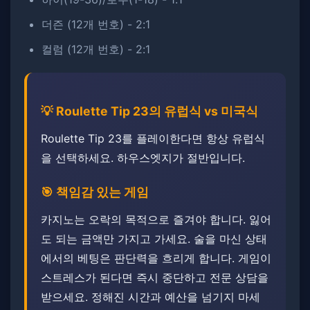
더즌 (12개 번호) - 2:1
컬럼 (12개 번호) - 2:1
💡 Roulette Tip 23의 유럽식 vs 미국식
Roulette Tip 23를 플레이한다면 항상 유럽식
을 선택하세요. ​​하우스엣지가 절반입니다.
🎯 책임감 있는 게임
카지노는 오락의 목적으로 즐겨야 합니다. ​​잃어
도 되는 금액만 가지고 가세요. 술을 마신 상태
에서의 베팅은 판단력을 흐리게 합니다. 게임이
스트레스가 된다면 즉시 중단하고 전문 상담을
받으세요. 정해진 시간과 예산을 넘기지 마세