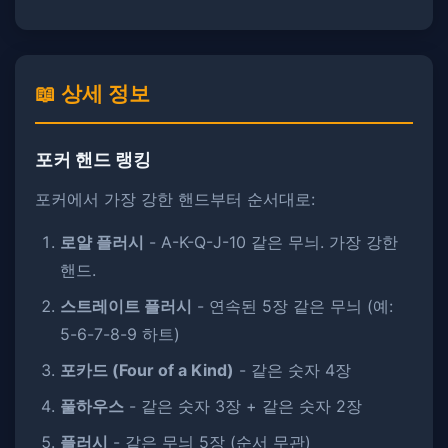
📖 상세 정보
포커 핸드 랭킹
포커에서 가장 강한 핸드부터 순서대로:
로얄 플러시
- A-K-Q-J-10 같은 무늬. 가장 강한
핸드.
스트레이트 플러시
- 연속된 5장 같은 무늬 (예:
5-6-7-8-9 하트)
포카드 (Four of a Kind)
- 같은 숫자 4장
풀하우스
- 같은 숫자 3장 + 같은 숫자 2장
플러시
- 같은 무늬 5장 (순서 무관)