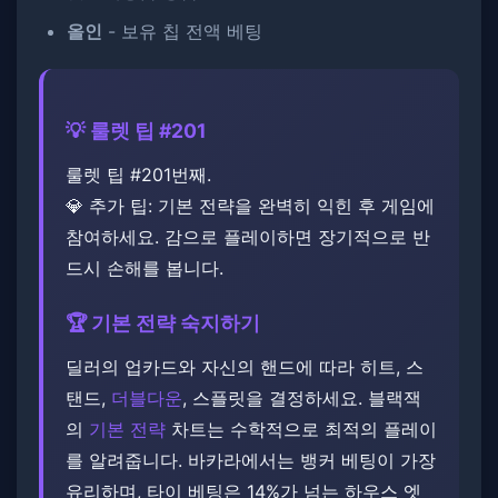
올인
- 보유 칩 전액 베팅
💡 룰렛 팁 #201
룰렛 팁 #201번째.
💎 추가 팁: 기본 전략을 완벽히 익힌 후 게임에
참여하세요. 감으로 플레이하면 장기적으로 반
드시 손해를 봅니다.
🏆 기본 전략 숙지하기
​​딜러의 업카드와 자신의 핸드에 따라 히트, 스
탠드,
더블다운
, 스플릿을 결정하세요. 블랙잭
의
기본 전략
차트는 수학적으로 최적의 플레이
를 알려줍니다. ​​바카라에서는 뱅커 베팅이 가장
유리하며, 타이 베팅은 14%가 넘는 하우스 엣