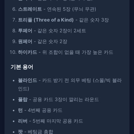
스트레이트
- 연속된 5장 (무늬 무관)
트리플 (Three of a Kind)
- 같은 숫자 3장
투페어
- 같은 숫자 2장이 2세트
원페어
- 같은 숫자 2장
하이카드
- 위 조합이 없을 때 가장 높은 카드
기본 용어
블라인드
- 카드 받기 전 의무 베팅 (스몰/빅 블라
인드)
플랍
- 공용 카드 3장이 깔리는 라운드
턴
- 4번째 공용 카드
리버
- 5번째 마지막 공용 카드
팟
- 베팅금 총합