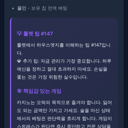
올인
- 보유 칩 전액 베팅
💡 룰렛 팁 #147
룰렛에서 하우스엣지를 이해하는 팁 #147입니
다.
💎 추가 팁: 자금 관리가 가장 중요합니다. 하루
예산을 정하고 절대 초과하지 마세요. ​손실을
쫓는 것은 가장 위험한 실수입니다.
🎯 책임감 있는 게임
카지노는 오락의 목적으로 즐겨야 합니다. 잃어
도 되는 금액만 가지고 가세요. ​술을 마신 상태
에서의 베팅은 판단력을 흐리게 합니다. 게임이
스트레스가 된다면 즉시 중단하고 전문 상담을