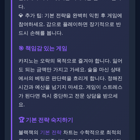
다.
💎 추가 팁: 기본 전략을 완벽히 익힌 후 게임에
참여하세요. ​감으로 플레이하면 장기적으로 반
드시 손해를 봅니다.
🎯 책임감 있는 게임
카지노는 오락의 목적으로 즐겨야 합니다. ​잃어
도 되는 금액만 가지고 가세요. ​술을 마신 상태
에서의 베팅은 판단력을 흐리게 합니다. 정해진
시간과 예산을 넘기지 마세요. ​게임이 스트레스
가 된다면 즉시 중단하고 전문 상담을 받으세
요.
🏆 기본 전략 숙지하기
블랙잭의
기본 전략
차트는 수학적으로 최적의