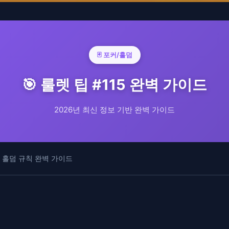
🃏 포커/홀덤
🎯 룰렛 팁 #115 완벽 가이드
2026년 최신 정보 기반 완벽 가이드
 홀덤 규칙 완벽 가이드