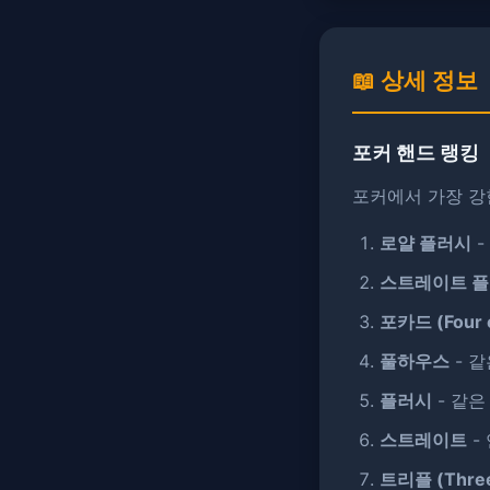
📖 상세 정보
포커 핸드 랭킹
포커에서 가장 강
로얄 플러시
-
스트레이트 
포카드 (Four o
풀하우스
- 같
플러시
- 같은
스트레이트
-
트리플 (Three 