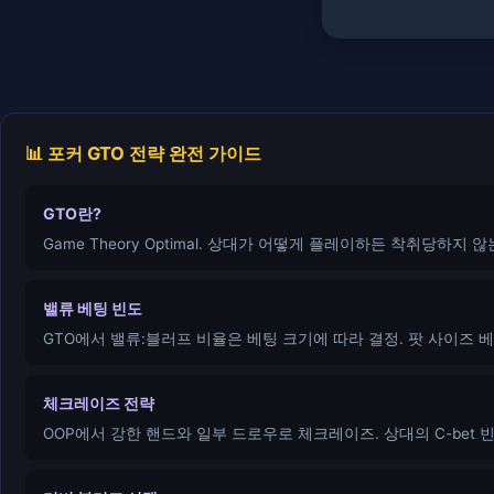
📊 포커 GTO 전략 완전 가이드
GTO란?
Game Theory Optimal. 상대가 어떻게 플레이하든 착취당하지
밸류 베팅 빈도
GTO에서 밸류:블러프 비율은 베팅 크기에 따라 결정. 팟 사이즈 베팅
체크레이즈 전략
OOP에서 강한 핸드와 일부 드로우로 체크레이즈. 상대의 C-bet