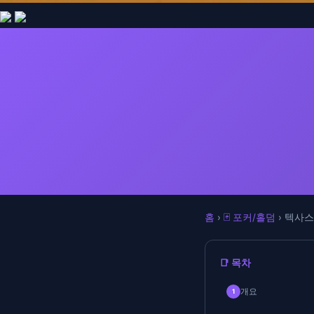
홈
›
🃏 포커/홀덤
› 텍사스
📑 목차
개요
1