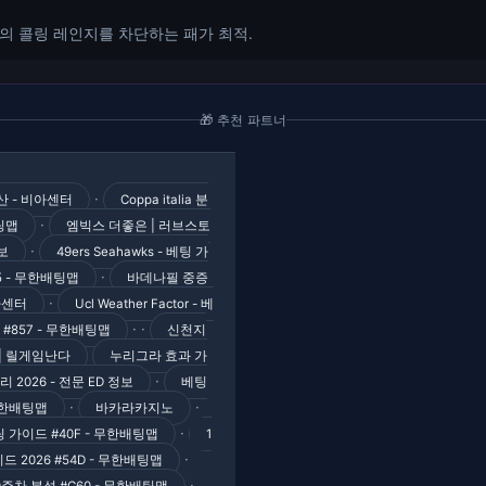
대의 콜링 레인지를 차단하는 패가 최적.
🎁 추천 파트너
·
 - 비아센터
Coppa italia 분
·
배팅맵
엠빅스 더좋은 | 러브스토
·
정보
49ers Seahawks - 베팅 가
·
35 - 무한배팅맵
바데나필 중증
·
아센터
Ucl Weather Factor - 베
· ·
 #857 - 무한배팅맵
신천지
 | 릴게임난다
누리그라 효과 가
·
 2026 - 전문 ED 정보
베팅
·
·
 무한배팅맵
바카라카지노
·
 가이드 #40F - 무한배팅맵
1
·
이드 2026 #54D - 무한배팅맵
·
40주차 분석 #C60 - 무한배팅맵