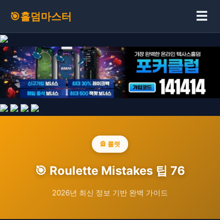
☰
🎯
홀덤마스터
🎡 룰렛
🎯 Roulette Mistakes 팁 76
2026년 최신 정보 기반 완벽 가이드