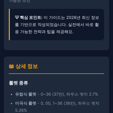
가능한 조언
💡 핵심 포인트:
이 가이드는 2026년 최신 정보
를 기반으로 작성되었습니다. 실전에서 바로 활
용 가능한 전략과 팁을 제공해요.
📖 상세 정보
룰렛 종류
유럽식 룰렛
- 0~36 (37칸), 하우스 엣지 2.7%
미국식 룰렛
- 0, 00, 1~36 (38칸), 하우스 엣지
5.26%