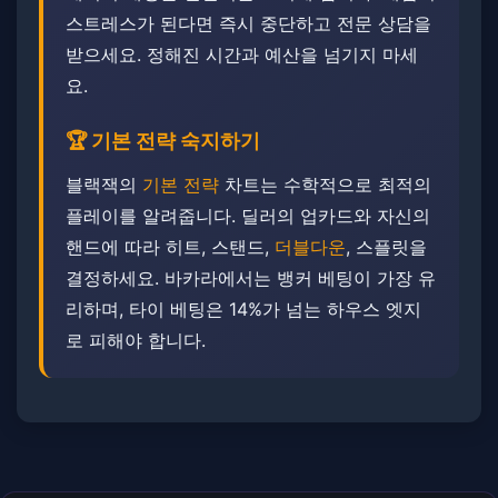
스트레스가 된다면 즉시 중단하고 전문 상담을
받으세요. ​​정해진 시간과 예산을 넘기지 마세
요.
🏆 기본 전략 숙지하기
블랙잭의
기본 전략
차트는 수학적으로 최적의
플레이를 알려줍니다. ​​딜러의 업카드와 자신의
핸드에 따라 히트, 스탠드,
더블다운
, 스플릿을
결정하세요. ​​바카라에서는 뱅커 베팅이 가장 유
리하며, 타이 베팅은 14%가 넘는 하우스 엣지
로 피해야 합니다.