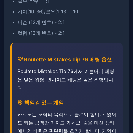
홀수/짝수 - 1:1
하이(19-36)/로우(1-18) - 1:1
더즌 (12개 번호) - 2:1
컬럼 (12개 번호) - 2:1
💡 Roulette Mistakes Tip 76 베팅 옵션
Roulette Mistakes Tip 76에서 이븐머니 베팅
은 낮은 위험, 인사이드 베팅은 높은 위험입니
다.
🎯 책임감 있는 게임
카지노는 오락의 목적으로 즐겨야 합니다. ​잃어
도 되는 금액만 가지고 가세요. 술을 마신 상태
에서의 베팅은 판단력을 흐리게 합니다. 게임이