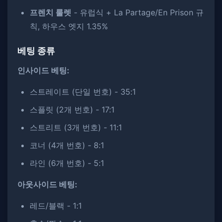
프렌치 룰렛
- 유럽식 + La Partage/En Prison 규
칙, 하우스 엣지 1.35%
베팅 종류
인사이드 베팅:
스트레이트 (단일 번호) - 35:1
스플릿 (2개 번호) - 17:1
스트리트 (3개 번호) - 11:1
코너 (4개 번호) - 8:1
라인 (6개 번호) - 5:1
아웃사이드 베팅:
레드/블랙 - 1:1