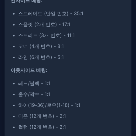
인사이드 베팅:
스트레이트 (단일 번호) - 35:1
스플릿 (2개 번호) - 17:1
스트리트 (3개 번호) - 11:1
코너 (4개 번호) - 8:1
라인 (6개 번호) - 5:1
아웃사이드 베팅:
레드/블랙 - 1:1
홀수/짝수 - 1:1
하이(19-36)/로우(1-18) - 1:1
더즌 (12개 번호) - 2:1
컬럼 (12개 번호) - 2:1