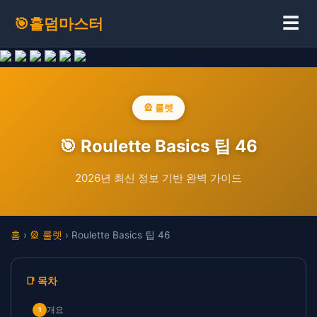
☰
🎯
홀덤마스터
🎡 룰렛
🎯 Roulette Basics 팁 46
2026년 최신 정보 기반 완벽 가이드
홈
›
🎡 룰렛
› Roulette Basics 팁 46
📑 목차
개요
1