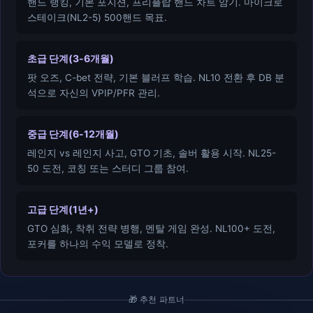
핸드 랭킹, 기본 포지션, 프리플랍 핸드 차트 암기. 마이크로
스테이크(NL2-5) 500핸드 목표.
초급 단계(3-6개월)
팟 오즈, C-bet 전략, 기본 블러프 학습. NL10 전환 후 DB 분
석으로 자신의 VPIP/PFR 관리.
중급 단계(6-12개월)
레인지 vs 레인지 사고, GTO 기초, 솔버 활용 시작. NL25-
50 도전, 코칭 또는 스터디 그룹 참여.
고급 단계(1년+)
GTO 심화, 착취 전략 병행, 멘탈 게임 완성. NL100+ 도전,
포커를 하나의 수익 모델로 정착.
🎁 추천 파트너