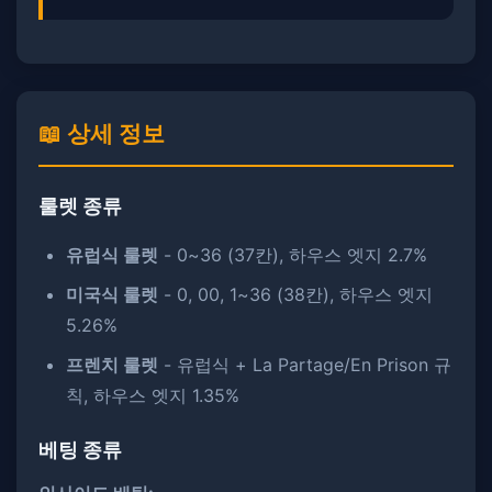
📖 상세 정보
룰렛 종류
유럽식 룰렛
- 0~36 (37칸), 하우스 엣지 2.7%
미국식 룰렛
- 0, 00, 1~36 (38칸), 하우스 엣지
5.26%
프렌치 룰렛
- 유럽식 + La Partage/En Prison 규
칙, 하우스 엣지 1.35%
베팅 종류