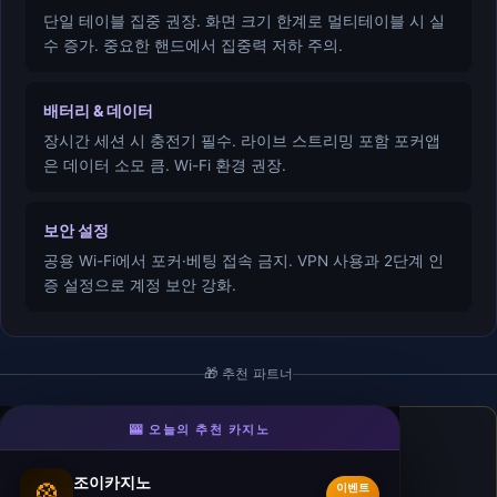
단일 테이블 집중 권장. 화면 크기 한계로 멀티테이블 시 실
수 증가. 중요한 핸드에서 집중력 저하 주의.
배터리 & 데이터
장시간 세션 시 충전기 필수. 라이브 스트리밍 포함 포커앱
은 데이터 소모 큼. Wi-Fi 환경 권장.
보안 설정
공용 Wi-Fi에서 포커·베팅 접속 금지. VPN 사용과 2단계 인
증 설정으로 계정 보안 강화.
🎁 추천 파트너
🎰 오늘의 추천 카지노
1xBet
- 스포츠베팅
세계 최대 스포츠베팅! 축구,농구,e스포츠. 업계 최고 배당.
조이카지노
🎡
이벤트
🎁 첫입금100%(최대€130)