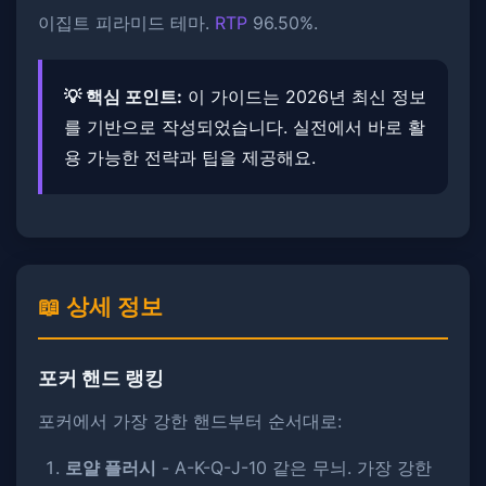
이집트 피라미드 테마. ​​
RTP
96.50%.
💡 핵심 포인트:
이 가이드는 2026년 최신 정보
를 기반으로 작성되었습니다. 실전에서 바로 활
용 가능한 전략과 팁을 제공해요.
📖 상세 정보
포커 핸드 랭킹
포커에서 가장 강한 핸드부터 순서대로:
로얄 플러시
- A-K-Q-J-10 같은 무늬. ​​가장 강한