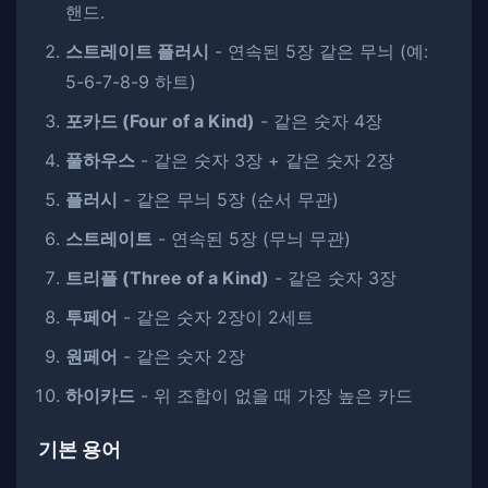
핸드.
스트레이트 플러시
- 연속된 5장 같은 무늬 (예:
5-6-7-8-9 하트)
포카드 (Four of a Kind)
- 같은 숫자 4장
풀하우스
- 같은 숫자 3장 + 같은 숫자 2장
플러시
- 같은 무늬 5장 (순서 무관)
스트레이트
- 연속된 5장 (무늬 무관)
트리플 (Three of a Kind)
- 같은 숫자 3장
투페어
- 같은 숫자 2장이 2세트
원페어
- 같은 숫자 2장
하이카드
- 위 조합이 없을 때 가장 높은 카드
기본 용어