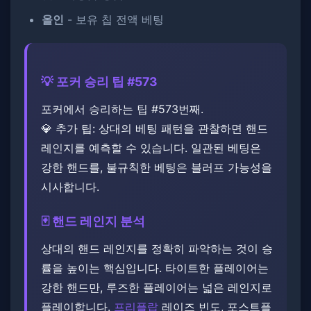
올인
- 보유 칩 전액 베팅
💡 포커 승리 팁 #573
포커에서 승리하는 팁 #573번째.
💎 추가 팁: 상대의 베팅 패턴을 관찰하면 핸드
레인지를 예측할 수 있습니다. ​일관된 베팅은
강한 핸드를, 불규칙한 베팅은 블러프 가능성을
시사합니다.
🃏 핸드 레인지 분석
상대의 핸드 레인지를 정확히 파악하는 것이 승
률을 높이는 핵심입니다. ​타이트한 플레이어는
강한 핸드만, 루즈한 플레이어는 넓은 레인지로
플레이합니다. ​
프리
플랍
레이즈 빈도, 포스트플