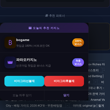
🎁 추천 파트너
🎰 오늘의 추천 카지노
카심바슬롯
- 슬롯
첫입금 20% · 매일첫입금 +5% · 10년 무사고.
bcgame
₿
180%
🎁 첫입금 20%
보너스
첫입금 180% | 비트코인 OK
파라오카지노
👑
첫충
·
Game Guide 75 | 카지노 가이드 | 카지노월드
보너스
Romanov Riches 마
신규가입 첫입금 보너스 지급
·
·
이크로게이밍 | 릴게임난다
jongno구 Ed Specialist | 러브스토리
·
야마토 06시 공략 완벽 가이드 | 릴게임난다
Cold Head Betting |
비아그라선불제
비아그라후불제
·
·
릴게임난다
40대 심혈관건강 | 러브스토리 - ED 전문 정보
비
·
아그라 Former Smoker | 러브스토리 - ED 전문 정보
자이데나 후기 -
·
실제 사용자 후기 | 러브스토리 2026
레인지 (range) | 2026 완벽 가이
오늘 하루 닫기
닫기
·
드 - 홀덤마스터
Golden Fish MrSlotty | 릴게임난다
Arsenal Vs
·
City - 베팅 가이드 2026 #CF8 - 무한배팅맵
야마토 original jp | 릴게