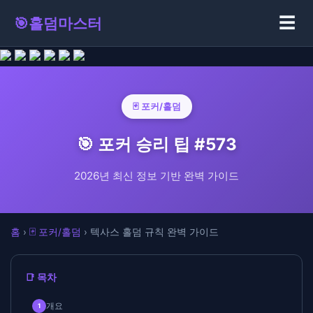
☰
🎯
홀덤마스터
🃏 포커/홀덤
🎯 포커 승리 팁 #573
2026년 최신 정보 기반 완벽 가이드
홈
›
🃏 포커/홀덤
› 텍사스 홀덤 규칙 완벽 가이드
📑 목차
개요
1