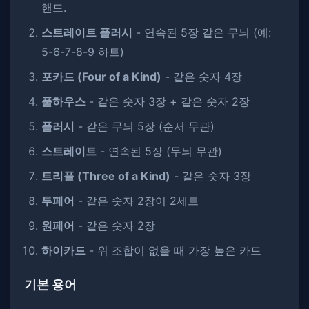
핸드.
스트레이트 플러시
- 연속된 5장 같은 무늬 (예:
5-6-7-8-9 하트)
포카드 (Four of a Kind)
- 같은 숫자 4장
풀하우스
- 같은 숫자 3장 + 같은 숫자 2장
플러시
- 같은 무늬 5장 (순서 무관)
스트레이트
- 연속된 5장 (무늬 무관)
트리플 (Three of a Kind)
- 같은 숫자 3장
투페어
- 같은 숫자 2장이 2세트
원페어
- 같은 숫자 2장
하이카드
- 위 조합이 없을 때 가장 높은 카드
기본 용어