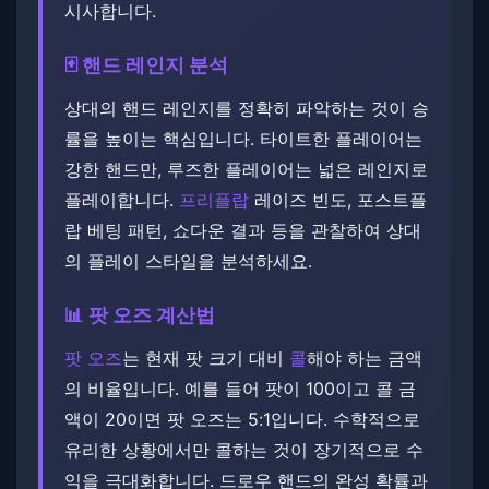
시사합니다.
🃏 핸드 레인지 분석
상대의 핸드 레인지를 정확히 파악하는 것이 승
률을 높이는 핵심입니다. ​타이트한 플레이어는
강한 핸드만, 루즈한 플레이어는 넓은 레인지로
플레이합니다. ​
프리
플랍
레이즈 빈도, 포스트플
랍 베팅 패턴, 쇼다운 결과 등을 관찰하여 상대
의 플레이 스타일을 분석하세요.
📊 팟 오즈 계산법
팟 오즈
는 현재 팟 크기 대비
콜
해야 하는 금액
의 비율입니다. ​예를 들어 팟이 100이고 콜 금
액이 20이면 팟 오즈는 5:1입니다. 수학적으로
유리한 상황에서만 콜하는 것이 장기적으로 수
익을 극대화합니다. 드로우 핸드의 완성 확률과