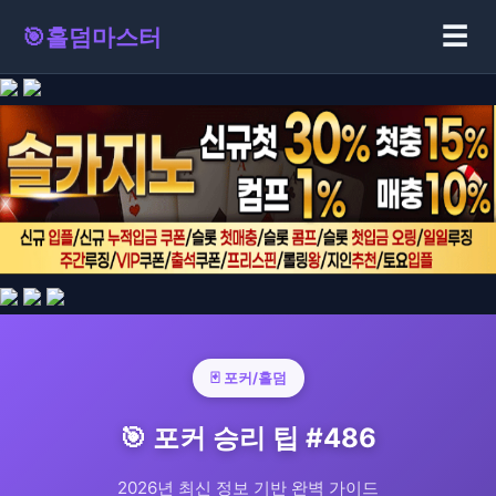
☰
🎯
홀덤마스터
🃏 포커/홀덤
🎯 포커 승리 팁 #486
2026년 최신 정보 기반 완벽 가이드