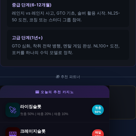
중급 단계(6-12개월)
레인지 vs 레인지 사고, GTO 기초, 솔버 활용 시작. NL25-
50 도전, 코칭 또는 스터디 그룹 참여.
고급 단계(1년+)
GTO 심화, 착취 전략 병행, 멘탈 게임 완성. NL100+ 도전,
포커를 하나의 수익 모델로 정착.
🎁 추천 파트너
🎰 오늘의 추천 카지노
솔카지노
- 카지노/베팅
개인롤링 콤프 0.6% · 신규회원 가입쿠폰 지급.
라이징슬롯
🚀
첫충
🎁 신규 가입쿠폰
50%
첫충 50% | 매충 20% | 재충 10%
·
크레이지슬롯
🎰
매일