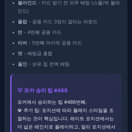
블라인드
- 카드 받기 전 의무 베팅 (스몰/빅 블라
인드)
플랍
- 공용 카드 3장이 깔리는 라운드
턴
- 4번째 공용 카드
리버
- 5번째 마지막 공용 카드
팟
- 베팅금 총합
올인
- 보유 칩 전액 베팅
💡 포커 승리 팁 #486
포커에서 승리하는 팁 #486번째.
💎 추가 팁: 포지션에 따라 플레이 스타일을 조
절하는 것이 핵심입니다. 레이트 포지션에서는
더 넓은 레인지로 플레이하고, 얼리 포지션에서