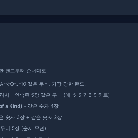
한 핸드부터 순서대로:
 A-K-Q-J-10 같은 무늬. ​가장 강한 핸드.
플러시
- 연속된 5장 같은 무늬 (예: 5-6-7-8-9 하트)
f a Kind)
- 같은 숫자 4장
은 숫자 3장 + 같은 숫자 2장
 무늬 5장 (순서 무관)