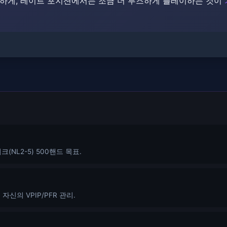
하게, 레이트 포지션에서는 조금 더 루즈하게 플레이하는 것이
NL2-5) 500핸드 목표.
 자신의 VPIP/PFR 관리.