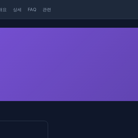
개요
상세
FAQ
관련