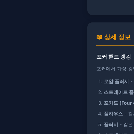
📖 상세 정보
포커 핸드 랭킹
포커에서 가장 강
로얄 플러시
-
스트레이트 
포카드 (Four o
풀하우스
- 같
플러시
- 같은