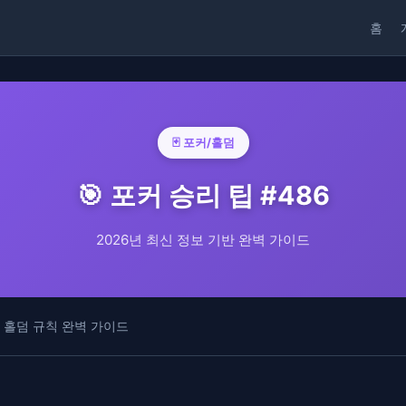
홈
🃏 포커/홀덤
🎯 포커 승리 팁 #486
2026년 최신 정보 기반 완벽 가이드
 홀덤 규칙 완벽 가이드