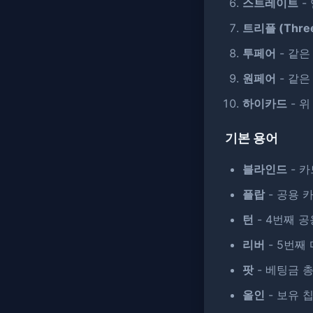
스트레이트
-
트리플 (Three 
투페어
- 같은
원페어
- 같은
하이카드
- 위
기본 용어
블라인드
- 카
플랍
- 공용 
턴
- 4번째 공
리버
- 5번째
팟
- 베팅금 
올인
- 보유 