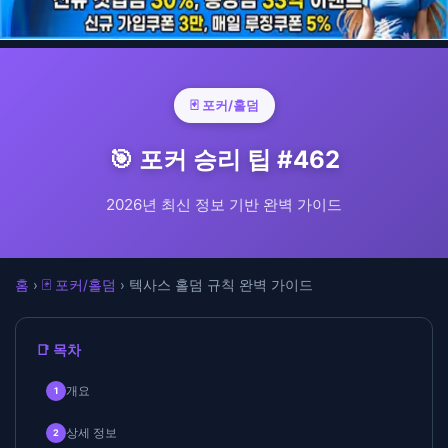
🃏 포커/홀덤
🎯 포커 승리 팁 #462
2026년 최신 정보 기반 완벽 가이드
홈
›
🃏 포커/홀덤
› 텍사스 홀덤 규칙 완벽 가이드
📑 목차
개요
1
상세 정보
2