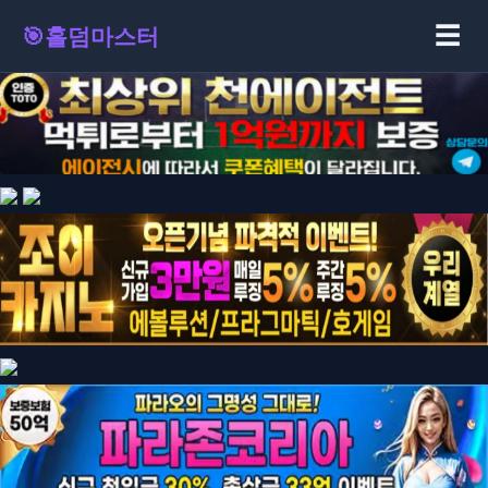
☰
🎯
홀덤마스터