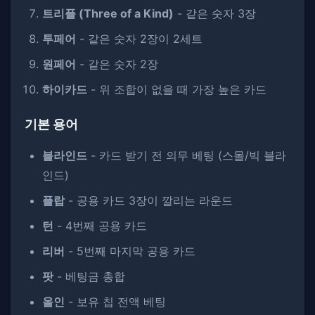
트리플 (Three of a Kind)
- 같은 숫자 3장
투페어
- 같은 숫자 2장이 2세트
원페어
- 같은 숫자 2장
하이카드
- 위 조합이 없을 때 가장 높은 카드
기본 용어
블라인드
- 카드 받기 전 의무 베팅 (스몰/빅 블라
인드)
플랍
- 공용 카드 3장이 깔리는 라운드
턴
- 4번째 공용 카드
리버
- 5번째 마지막 공용 카드
팟
- 베팅금 총합
올인
- 보유 칩 전액 베팅