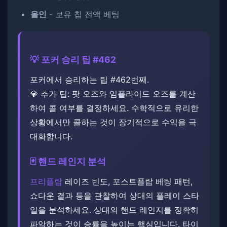
올인
- 보유 칩 전액 베팅
💡 포커 승리 팁 #462
포커에서 승리하는 팁 #462번째.
💎 추가 팁: 팟 오즈와 임플라이드 오즈를 계산
하여 콜 여부를 결정하세요. ​수학적으로 유리한
상황에서만 콜하는 것이 장기적으로 수익을 극
대화합니다.
🃏 핸드 레인지 분석
프리
플랍
레이즈 빈도, 포스트플랍 베팅 패턴,
쇼다운 결과 등을 관찰하여 상대의 플레이 스타
일을 분석하세요. 상대의 핸드 레인지를 정확히
파악하는 것이 승률을 높이는 핵심입니다. 타이