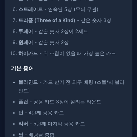
스트레이트
- 연속된 5장 (무늬 무관)
트리플 (Three of a Kind)
- 같은 숫자 3장
투페어
- 같은 숫자 2장이 2세트
원페어
- 같은 숫자 2장
하이카드
- 위 조합이 없을 때 가장 높은 카드
기본 용어
블라인드
- 카드 받기 전 의무 베팅 (스몰/빅 블라
인드)
플랍
- 공용 카드 3장이 깔리는 라운드
턴
- 4번째 공용 카드
리버
- 5번째 마지막 공용 카드
팟
- 베팅금 총합