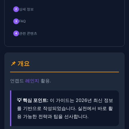
상세 정보
2
FAQ
3
관련 콘텐츠
4
📌 개요
언캡드
레인지
활용.
💡 핵심 포인트:
이 가이드는 2026년 최신 정보
를 기반으로 작성되었습니다. 실전에서 바로 활
용 가능한 전략과 팁을 선사합니다.