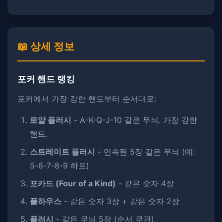
📖 상세 정보
포커 핸드 랭킹
포커에서 가장 강한 핸드부터 순서대로:
로얄 플러시
- A-K-Q-J-10 같은 무늬. 가장 강한
핸드.
스트레이트 플러시
- 연속된 5장 같은 무늬 (예:
5-6-7-8-9 하트)
포카드 (Four of a Kind)
- 같은 숫자 4장
풀하우스
- 같은 숫자 3장 + 같은 숫자 2장
플러시
- 같은 무늬 5장 (순서 무관)