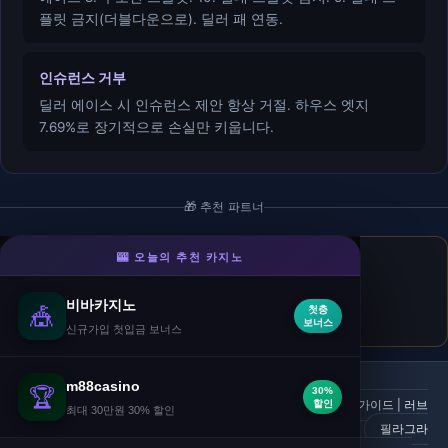
플릿 금지(더블다운으로). 딜러 패 연동.
인슈런스 거부
딜러 에이스 시 인슈런스 제안 항상 거절. 하우스 엣지
7.69%로 장기적으로 손실만 키웁니다.
🎁 추천 파트너
🎰 오늘의 추천 카지노
다인카지노
- 온라인카지노
신규가입 후 첫입금 보너스 지급.
비바카지노
🎪
첫충
🎁 롤링조건 500%
보너스
신규가입 첫입금 보너스
m88casino
🏆
30%
·
gangnam구 Mens Clinic | 러브스토리
PlusDena 189 가이드 | 러브
할인
최대 30만원 30% 할인
·
·
스토리
러닝카운트 | 2026 완벽 가이드 - 홀덤마스터
필라그라