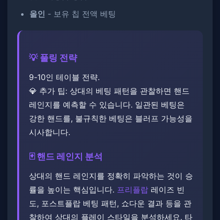
올인
- 보유 칩 전액 베팅
💡 풀링 전략
9-10인 테이블 전략.
💎 추가 팁: 상대의 베팅 패턴을 관찰하면 핸드
레인지를 예측할 수 있습니다. ​일관된 베팅은
강한 핸드를, 불규칙한 베팅은 블러프 가능성을
시사합니다.
🃏 핸드 레인지 분석
상대의 핸드 레인지를 정확히 파악하는 것이 승
률을 높이는 핵심입니다.
프리
플랍
레이즈 빈
도, 포스트플랍 베팅 패턴, 쇼다운 결과 등을 관
찰하여 상대의 플레이 스타일을 분석하세요. ​​타