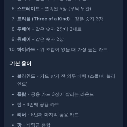
스트레이트
- 연속된 5장 (무늬 무관)
트리플 (Three of a Kind)
- 같은 숫자 3장
투페어
- 같은 숫자 2장이 2세트
원페어
- 같은 숫자 2장
하이카드
- 위 조합이 없을 때 가장 높은 카드
기본 용어
블라인드
- 카드 받기 전 의무 베팅 (스몰/빅 블라
인드)
플랍
- 공용 카드 3장이 깔리는 라운드
턴
- 4번째 공용 카드
리버
- 5번째 마지막 공용 카드
팟
- 베팅금 총합