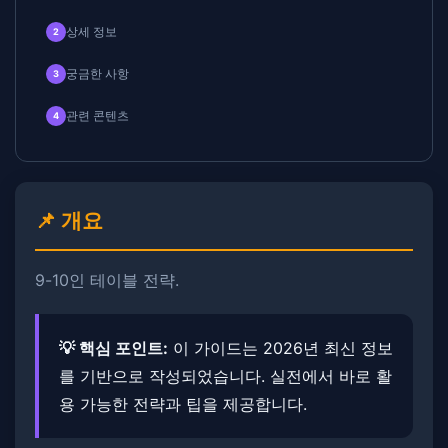
상세 정보
2
궁금한 사항
3
관련 콘텐츠
4
📌 개요
9-10인 테이블 전략.
💡 핵심 포인트:
이 가이드는 2026년 최신 정보
를 기반으로 작성되었습니다. 실전에서 바로 활
용 가능한 전략과 팁을 제공합니다.