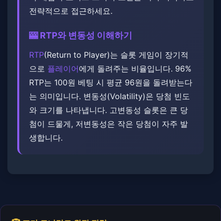
전략적으로 접근하세요.
🎰 RTP와 변동성 이해하기
RTP
(Return to Player)는 슬롯 게임이 장기적
으로
플레이어
에게 돌려주는 비율입니다. ​​96%
RTP는 100원 베팅 시 평균 96원을 돌려받는다
는 의미입니다. ​​변동성(Volatility)은 당첨 빈도
와 크기를 나타냅니다. 고변동성 슬롯은 큰 당
첨이 드물게, 저변동성은 작은 당첨이 자주 발
생합니다.