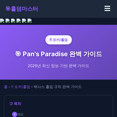
☰
🎯
홀덤마스터
🃏 포커/홀덤
🎯 Pan's Paradise 완벽 가이드
2026년 최신 정보 기반 완벽 가이드
홈
›
🃏 포커/홀덤
› 텍사스 홀덤 규칙 완벽 가이드
📑 목차
개요
1