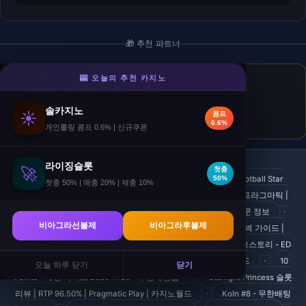
🎁 추천 파트너
🎰 오늘의 추천 카지노
다인카지노
- 온라인카지노
신규가입 후 첫입금 보너스 지급.
솔카지노
☀️
콤프
🎁 롤링조건 500%
0.6%
개인롤링 콤프 0.6% | 신규쿠폰
라이징슬롯
🚀
첫충
·
Brugge - 베팅 가이드 2026 #BC5 - 무한배팅맵
50%
Football Star
첫충 50% | 매충 20% | 재충 10%
·
Deluxe 마이크로게이밍 | 릴게임난다
Shining Hot 100 프라그마틱 |
·
·
릴게임난다
비달리스타 가격추이 | 러브스토리 - ED 전문 정보
비아그라선불제
비아그라후불제
Cialis 20mg Best Time | 러브스토리
슬롯 팁 #101 완벽 가이드 |
·
2026 완벽 가이드 - 홀덤마스터
필라그라 유효기간 | 러브스토리 - ED
·
·
전문 정보
Provider Info 171 | 카지노 가이드 | 카지노월드
10
오늘 하루 닫기
닫기
·
Points - 베팅 가이드 2026 #7E5 - 무한배팅맵
Starlight Princess 슬롯
·
리뷰 | RTP 96.50% | Pragmatic Play | 카지노월드
Koln #8 - 무한배팅