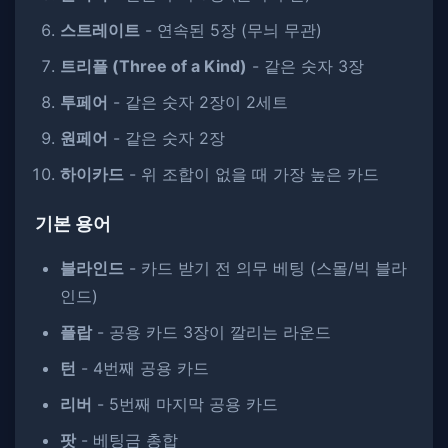
스트레이트
- 연속된 5장 (무늬 무관)
트리플 (Three of a Kind)
- 같은 숫자 3장
투페어
- 같은 숫자 2장이 2세트
원페어
- 같은 숫자 2장
하이카드
- 위 조합이 없을 때 가장 높은 카드
기본 용어
블라인드
- 카드 받기 전 의무 베팅 (스몰/빅 블라
인드)
플랍
- 공용 카드 3장이 깔리는 라운드
턴
- 4번째 공용 카드
리버
- 5번째 마지막 공용 카드
팟
- 베팅금 총합