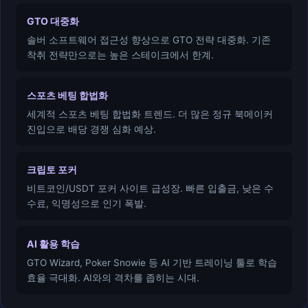
GTO 대중화
솔버 소프트웨어 접근성 향상으로 GTO 전략 대중화. 기존
착취 전략만으로는 높은 스테이크에서 한계.
스포츠 베팅 합법화
세계적 스포츠 베팅 합법화 트렌드. 더 많은 정규 북메이커
진입으로 배당 경쟁 심화 예상.
크립토 포커
비트코인/USDT 포커 사이트 급성장. 빠른 입출금, 낮은 수
수료, 익명성으로 인기 폭발.
AI 활용 학습
GTO Wizard, Poker Snowie 등 AI 기반 트레이닝 툴로 학습
효율 극대화. AI와의 격차를 좁히는 시대.