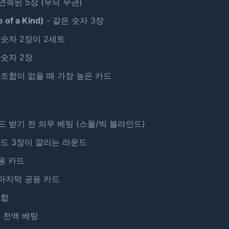
 연속된 5장 (무늬 무관)
of a Kind)
- 같은 숫자 3장
 숫자 2장이 2세트
 숫자 2장
 조합이 없을 때 가장 높은 카드
드 받기 전 의무 베팅 (스몰/빅 블라인드)
카드 3장이 깔리는 라운드
용 카드
 마지막 공용 카드
총합
칩 전액 베팅