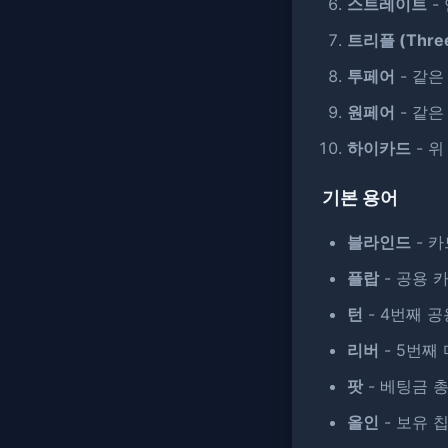
스트레이트
-
트리플 (Three 
투페어
- 같은
원페어
- 같은
하이카드
- 위
기본 용어
블라인드
- 카
플랍
- 공용 
턴
- 4번째 공
리버
- 5번째
팟
- 베팅금 
올인
- 보유 