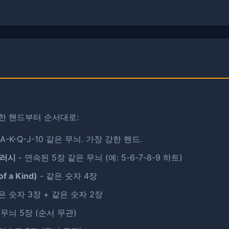
한 핸드부터 순서대로:
 A-K-Q-J-10 같은 무늬. ​​가장 강한 핸드.
플러시
- 연속된 5장 같은 무늬 (예: 5-6-7-8-9 하트)
f a Kind)
- 같은 숫자 4장
은 숫자 3장 + 같은 숫자 2장
 무늬 5장 (순서 무관)