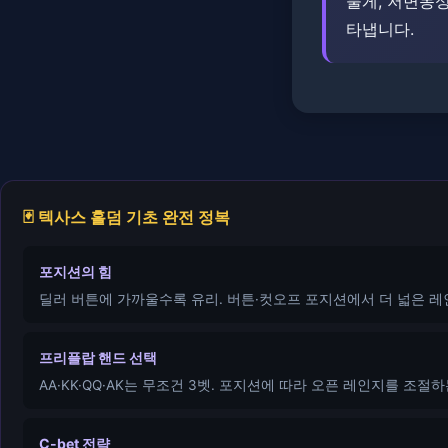
물게, 저변동성
타냅니다.
🃏 텍사스 홀덤 기초 완전 정복
포지션의 힘
딜러 버튼에 가까울수록 유리. 버튼·컷오프 포지션에서 더 넓은 
프리플랍 핸드 선택
AA·KK·QQ·AK는 무조건 3벳. 포지션에 따라 오픈 레인지를 조절
C-bet 전략