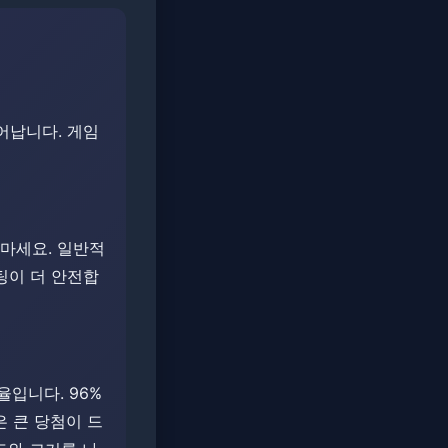
어납니다. ​게임
 마세요. 일반적
베팅이 더 안전합
니다. ​​96%
은 큰 당첨이 드