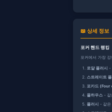
📖 상세 정보
포커 핸드 랭킹
포커에서 가장 강
로얄 플러시
-
스트레이트 
포카드 (Four o
풀하우스
- 같
플러시
- 같은