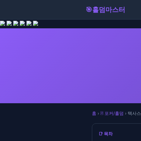
🎯
홀덤마스터
홈
›
🃏 포커/홀덤
› 텍사스
📑 목차