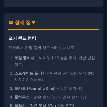
📖 상세 정보
포커 핸드 랭킹
포커에서 가장 강한 핸드부터 순서대로:
로얄 플러시
- A-K-Q-J-10 같은 무늬. ​가장 강한
핸드.
스트레이트 플러시
- 연속된 5장 같은 무늬 (예:
5-6-7-8-9 하트)
포카드 (Four of a Kind)
- 같은 숫자 4장
풀하우스
- 같은 숫자 3장 + 같은 숫자 2장
플러시
- 같은 무늬 5장 (순서 무관)