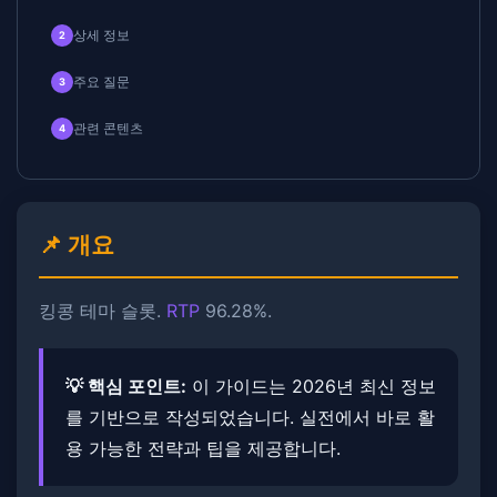
상세 정보
2
주요 질문
3
관련 콘텐츠
4
📌 개요
킹콩 테마 슬롯. ​
RTP
96.28%.
💡 핵심 포인트:
이 가이드는 2026년 최신 정보
를 기반으로 작성되었습니다. ​​실전에서 바로 활
용 가능한 전략과 팁을 제공합니다.