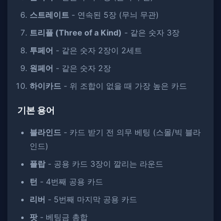
스트레이트
- 연속된 5장 (무늬 무관)
트리플 (Three of a Kind)
- 같은 숫자 3장
투페어
- 같은 숫자 2장이 2세트
원페어
- 같은 숫자 2장
하이카드
- 위 조합이 없을 때 가장 높은 카드
기본 용어
블라인드
- 카드 받기 전 의무 베팅 (스몰/빅 블라
인드)
플랍
- 공용 카드 3장이 깔리는 라운드
턴
- 4번째 공용 카드
리버
- 5번째 마지막 공용 카드
팟
- 베팅금 총합