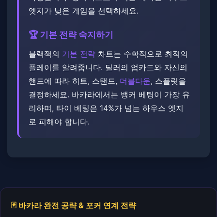
엣지가 낮은 게임을 선택하세요.
🏆 기본 전략 숙지하기
블랙잭의
기본 전략
차트는 수학적으로 최적의
플레이를 알려줍니다. ​​딜러의 업카드와 자신의
핸드에 따라 히트, 스탠드,
더블다운
, 스플릿을
결정하세요. ​​바카라에서는 뱅커 베팅이 가장 유
리하며, 타이 베팅은 14%가 넘는 하우스 엣지
로 피해야 합니다.
🃏 바카라 완전 공략 & 포커 연계 전략