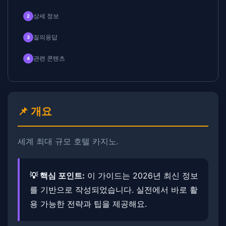
상세 정보
2
질의응답
3
관련 콘텐츠
4
📌 개요
세계 최대 규모 호텔 카지노.
💡 핵심 포인트:
이 가이드는 2026년 최신 정보
를 기반으로 작성되었습니다. 실전에서 바로 활
용 가능한 전략과 팁을 제공해요.