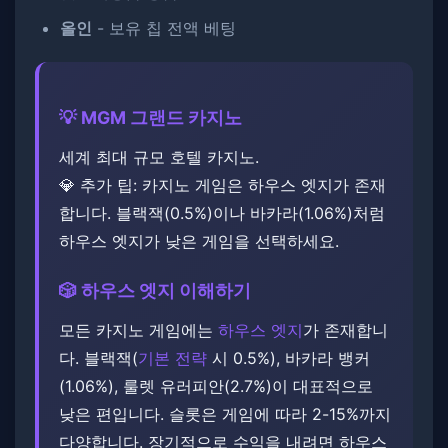
올인
- 보유 칩 전액 베팅
💡 MGM 그랜드 카지노
세계 최대 규모 호텔 카지노.
💎 추가 팁: 카지노 게임은 하우스 엣지가 존재
합니다. 블랙잭(0.5%)이나 바카라(1.06%)처럼
하우스 엣지가 낮은 게임을 선택하세요.
🎲 하우스 엣지 이해하기
모든 카지노 게임에는
하우스 엣지
가 존재합니
다. ​블랙잭(
기본 전략
시 0.5%), 바카라 뱅커
(1.06%), 룰렛 유러피안(2.7%)이 대표적으로
낮은 편입니다. ​​슬롯은 게임에 따라 2-15%까지
다양합니다. ​장기적으로 수익을 내려면 하우스