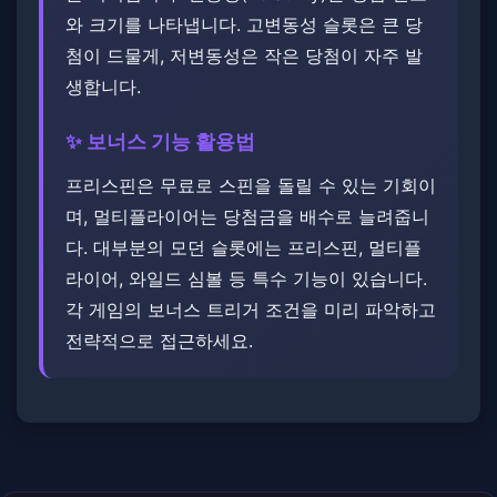
와 크기를 나타냅니다. 고변동성 슬롯은 큰 당
첨이 드물게, 저변동성은 작은 당첨이 자주 발
생합니다.
✨ 보너스 기능 활용법
​프리스핀은 무료로 스핀을 돌릴 수 있는 기회이
며, 멀티플라이어는 당첨금을 배수로 늘려줍니
다. 대부분의 모던 슬롯에는 프리스핀, 멀티플
라이어, 와일드 심볼 등 특수 기능이 있습니다. ​
각 게임의 보너스 트리거 조건을 미리 파악하고
전략적으로 접근하세요.