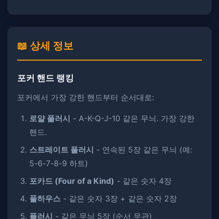
📖 상세 정보
포커 핸드 랭킹
포커에서 가장 강한 핸드부터 순서대로:
로얄 플러시
- A-K-Q-J-10 같은 무늬. ​가장 강한
핸드.
스트레이트 플러시
- 연속된 5장 같은 무늬 (예:
5-6-7-8-9 하트)
포카드 (Four of a Kind)
- 같은 숫자 4장
풀하우스
- 같은 숫자 3장 + 같은 숫자 2장
플러시
- 같은 무늬 5장 (순서 무관)