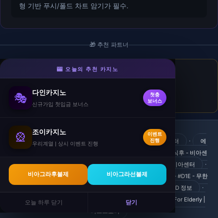
형 기반 푸시/폴드 차트 암기가 필수.
🎁 추천 파트너
🎰 오늘의 추천 카지노
다인카지노
- 온라인카지노
신규가입 후 첫입금 보너스 지급.
다인카지노
🎭
첫충
🎁 롤링조건 500%
보너스
신규가입 첫입금 보너스
조이카지노
🎡
이벤트
·
룰렛 역마틴게일 완벽 가이드 | 2026 완벽 가이드 - 홀덤마스터
진행
에
우리계열 | 상시 이벤트 진행
·
리악타 월비용 | 러브스토리 - ED 전문 정보
시라그라 과식후 - 비아센
· ·
·
·
터
카지노프로
타다라필 수면무호흡 가이드 - 비아센터
비아그라후불제
비아그라선불제
·
컨퍼런스리그 2025-26 2026 | 월드코인러
NPB 9주차 #D1E - 무한
·
·
배팅맵
50대 발기부전 원인 | 러브스토리 2026 - 전문 ED 정보
·
Nantes #11 - 무한배팅맵 2026
Fildena vs Suhagra For Elderly |
오늘 하루 닫기
닫기
러브스토리