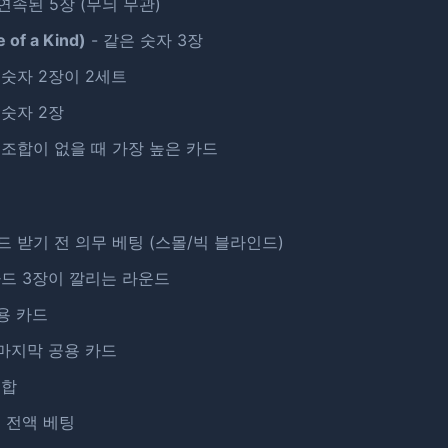
 연속된 5장 (무늬 무관)
of a Kind)
- 같은 숫자 3장
 숫자 2장이 2세트
 숫자 2장
 조합이 없을 때 가장 높은 카드
드 받기 전 의무 베팅 (스몰/빅 블라인드)
카드 3장이 깔리는 라운드
용 카드
 마지막 공용 카드
총합
칩 전액 베팅