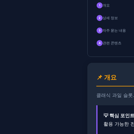
개요
1
상세 정보
2
자주 묻는 내용
3
관련 콘텐츠
4
📌 개요
클래식 과일 슬롯. 
💡 핵심 포인트
활용 가능한 