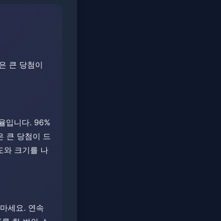
슬롯은 큰 당첨이
율입니다. 96%
은 큰 당첨이 드
빈도와 크기를 나
세요. ​​연속