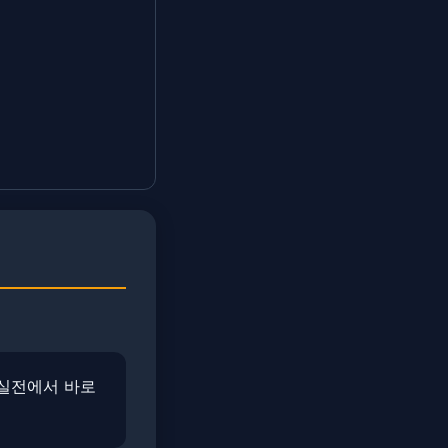
​실전에서 바로