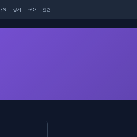
개요
상세
FAQ
관련