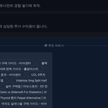
 토너먼트 경험 쌓기에 최적.
게 상당한 추가 수익원이 됩니다.
🎁 추천 파트너
·
 구매 가이드 - 비아센터
블랙
·
| 2026 완벽 가이드 - 홀덤마스터
·
 효과 - 비아센터
UCL 9주차
· ·
팅맵
Vidalista 5mg Split Half
·
실비 구매법 | 러브스토리 - ED 전
Cialis vs Sildenafil For Diabetics | 러
Thyroid 환자 Palpal Alternative | 러
여의도 실데나필 구매 가이드 - 비아