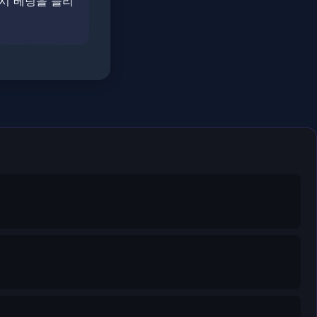
 시 베팅을 늘리