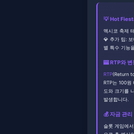
💡 Hot Fiest
멕시코 축제 테마.
💎 추가 팁:
별 특수 기능
🎰 RTP와
RTP
(Retur
RTP는 100원
도와 크기를 
발생합니다.
💰 자금 관리
슬롯 게임에서 