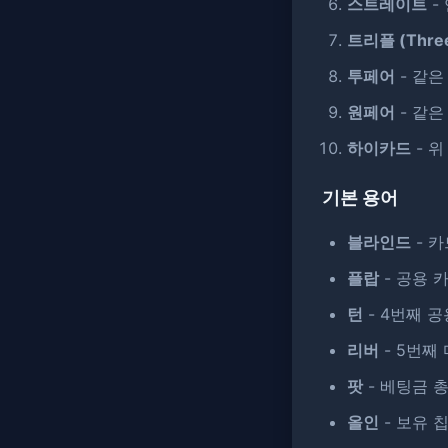
스트레이트
-
트리플 (Three 
투페어
- 같은
원페어
- 같은
하이카드
- 위
기본 용어
블라인드
- 카
플랍
- 공용 
턴
- 4번째 공
리버
- 5번째
팟
- 베팅금 
올인
- 보유 