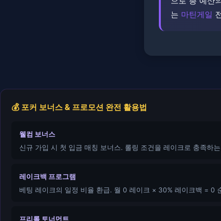
으로 총 예산의
는
마틴게일
전
💰 포커 보너스 & 프로모션 완전 활용법
웰컴 보너스
신규 가입 시 첫 입금 매칭 보너스. 롤링 조건을 레이크로 충족하는 
레이크백 프로그램
베팅 레이크의 일정 비율 환급. 월 0 레이크 × 30% 레이크백 = 0 
프리롤 토너먼트