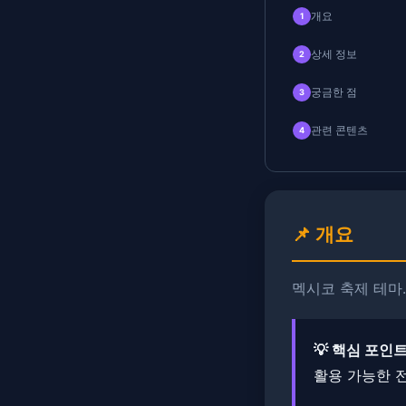
개요
1
상세 정보
2
궁금한 점
3
관련 콘텐츠
4
📌 개요
멕시코 축제 테마
💡 핵심 포인트
활용 가능한 