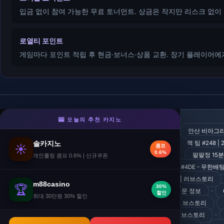
입금 없이 참여 가능한 무료 토너먼트. 상금은 작지만 리스크 없이
로열티 포인트
게임마다 포인트 적립 후 현금·보너스·상품 교환. 장기 플레이어에
🎰 오늘의 추천 카지노
다인카지노
- 온라인카지노
안산 비아그라
신규가입 후 첫입금 보너스 지급.
솔카지노
잭 팁 #248 
☀️
콤프
🎁 롤링조건 500%
0.6%
팔팔정 15분
개인롤링 콤프 0.6% | 신규쿠폰
#4DE - 무한배
| 러브스토리
m88casino
🏆
30%
·
문 정보
할인
최대 30만원 30% 할인
브스토리
·
브스토리