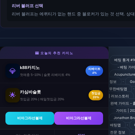
리버 블러프 선택
리버 블러프는 에퀴티가 없는 핸드 중 블로커가 있는 것 선택. 상
🎰 오늘의 추천 카지노
라이징슬롯
- 슬롯
베팅 통계 #1
첫충 50% · 매충 20% · 재충전 10% 추가 보너스.
k88카지노
- 베팅 가이
💎
리베이트
🎁 첫충전 50%
4%
Acupunctur
첫매충 5~10% | 슬롯 리베이트 4%
·
정보
Go
무한배팅맵
카심바슬롯
🌟
첫입금
| 러브스토리
20%
첫입금 20% | 매일첫입금 20%
완벽 가이드 -
가이드 | 2
Jonathon B
비아그라선불제
비아그라선불제
·
배팅맵
·
전문 정보