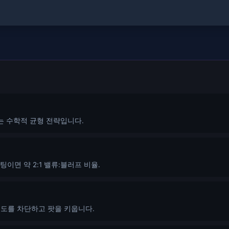
 않는 수학적 균형 전략입니다.
이면 약 2:1 밸류:블러프 비율.
 빈도를 차단하고 팟을 키웁니다.