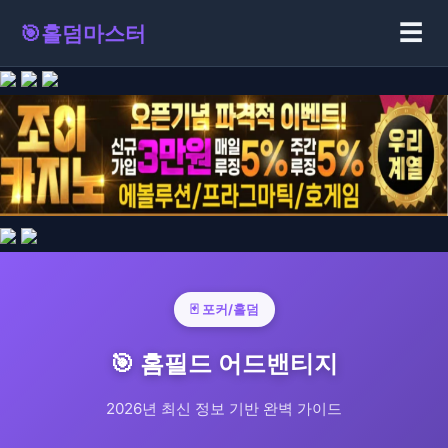
☰
🎯
홀덤마스터
🃏 포커/홀덤
🎯 홈필드 어드밴티지
2026년 최신 정보 기반 완벽 가이드