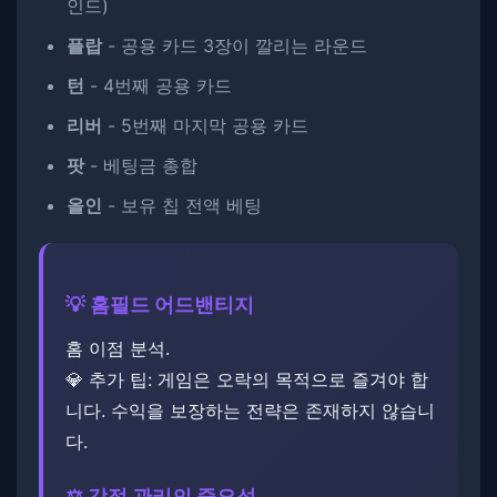
인드)
플랍
- 공용 카드 3장이 깔리는 라운드
턴
- 4번째 공용 카드
리버
- 5번째 마지막 공용 카드
팟
- 베팅금 총합
올인
- 보유 칩 전액 베팅
💡 홈필드 어드밴티지
홈 이점 분석.
💎 추가 팁: 게임은 오락의 목적으로 즐겨야 합
니다. ​​수익을 보장하는 전략은 존재하지 않습니
다.
⚖️ 감정 관리의 중요성