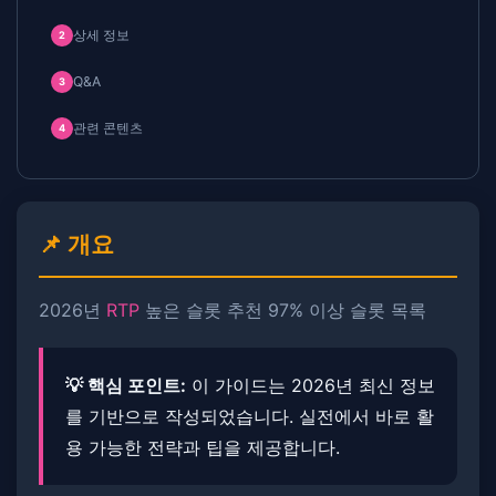
상세 정보
2
Q&A
3
관련 콘텐츠
4
📌 개요
2026년
RTP
높은 슬롯 추천 97% 이상 슬롯 목록
💡 핵심 포인트:
이 가이드는 2026년 최신 정보
를 기반으로 작성되었습니다. ​​실전에서 바로 활
용 가능한 전략과 팁을 제공합니다.