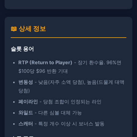
📖 상세 정보
슬롯 용어
RTP (Return to Player)
- 장기 환수율. ​​96%면
$100당 $96 반환 기대
변동성
- 낮음(자주 소액 당첨), 높음(드물게 대액
당첨)
페이라인
- 당첨 조합이 인정되는 라인
와일드
- 다른 심볼 대체 가능
스캐터
- 특정 개수 이상 시 보너스 발동