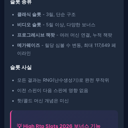
슬롯 종류
클래식 슬롯
- 3릴, 단순 구조
비디오 슬롯
- 5릴 이상, 다양한 보너스
프로그레시브 잭팟
- 여러 머신 연결, 누적 잭팟
메가웨이즈
- 릴당 심볼 수 변동, 최대 117,649 페
이라인
슬롯 사실
모든 결과는 RNG(난수생성기)로 완전 무작위
이전 스핀이 다음 스핀에 영향 없음
핫/콜드 머신 개념은 미신
💡 High Rtp Slots 2026 보너스 기능