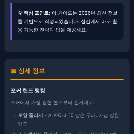
💡 핵심 포인트:
이 가이드는 2026년 최신 정보
를 기반으로 작성되었습니다. ​​실전에서 바로 활
용 가능한 전략과 팁을 제공해요.
📖 상세 정보
포커 핸드 랭킹
포커에서 가장 강한 핸드부터 순서대로:
로얄 플러시
- A-K-Q-J-10 같은 무늬. ​​가장 강한
핸드.