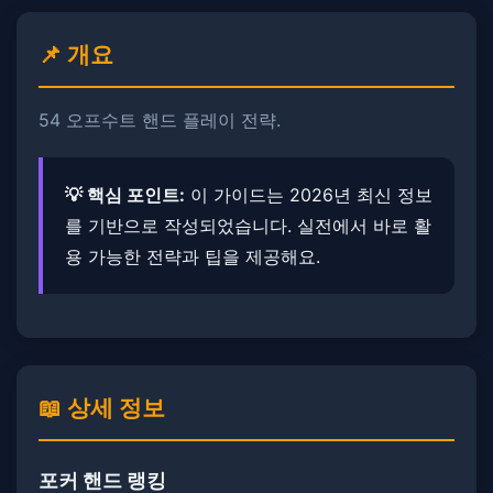
📌 개요
54 오프수트 핸드 플레이 전략.
💡 핵심 포인트:
이 가이드는 2026년 최신 정보
를 기반으로 작성되었습니다. ​​실전에서 바로 활
용 가능한 전략과 팁을 제공해요.
📖 상세 정보
포커 핸드 랭킹