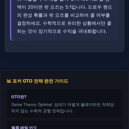
액이 20이면 팟 오즈는 5:1입니다. ​​드로우 핸드
의 완성 확률과 팟 오즈를 비교하여 콜 여부를
결정하세요. 수학적으로 유리한 상황에서만 콜
하는 것이 장기적으로 수익을 극대화합니다.
📊 포커 GTO 전략 완전 가이드
GTO란?
Game Theory Optimal. 상대가 어떻게 플레이하든 착취당
하지 않는 수학적 균형 전략입니다.
밸류 베팅 빈도