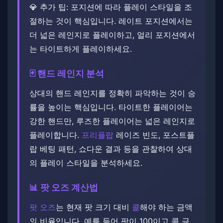
💎 추가 팁: 포지션에 따라 플레이 스타일을 조
절하는 것이 핵심입니다. 레이트 포지션에서는
더 넓은 레인지로 플레이하고, 얼리 포지션에서
는 타이트하게 플레이하세요.
🃏 핸드 레인지 분석
상대의 핸드 레인지를 정확히 파악하는 것이 승
률을 높이는 핵심입니다. ​​타이트한 플레이어는
강한 핸드만, 루즈한 플레이어는 넓은 레인지로
플레이합니다.
프리
플랍
레이즈 빈도, 포스트플
랍 베팅 패턴, 쇼다운 결과 등을 관찰하여 상대
의 플레이 스타일을 분석하세요.
📊 팟 오즈 계산법
팟 오즈
는 현재 팟 크기 대비
콜
해야 하는 금액
의 비율입니다. ​예를 들어 팟이 100이고 콜 금