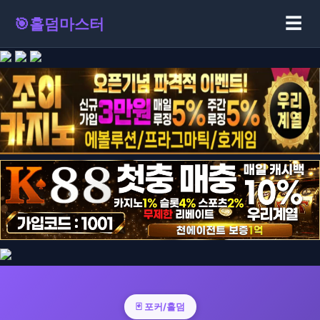
☰
🎯
홀덤마스터
🃏 포커/홀덤